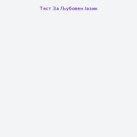
Тест За Љубовен Јазик