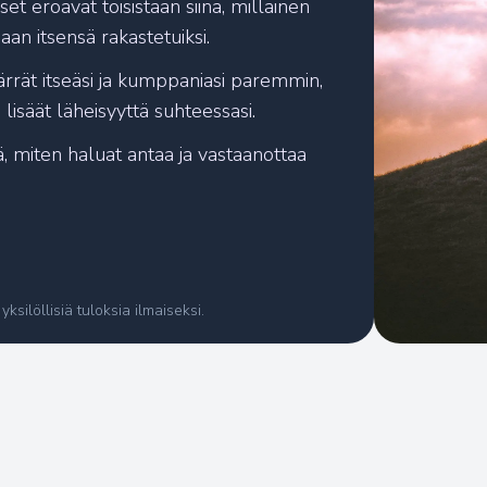
et eroavat toisistaan siinä, millainen
an itsensä rakastetuiksi.
Laskemme tuloksiasi
rrät itseäsi ja kumppaniasi paremmin,
a lisäät läheisyyttä suhteessasi.
ä, miten haluat antaa ja vastaanottaa
yksilöllisiä tuloksia ilmaiseksi.