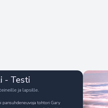
 - Testi
eineille ja lapsille.
oi parisuhdeneuvoja tohtori Gary