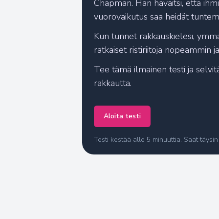
Chapman. Hän havaitsi, että ihmis
vuorovaikutus saa heidät tuntema
Kun tunnet rakkauskielesi, ymmä
ratkaiset ristiriitoja nopeammin j
Tee tämä ilmainen testi ja selvit
rakkautta.
Aloita testi
Testi kestää alle 5 minuuttia. Saat täysin 