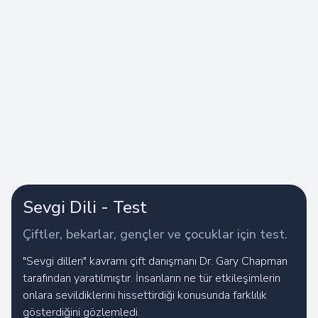
Sevgi Dili - Test
Çiftler, bekarlar, gençler ve çocuklar için test.
"Sevgi dilleri" kavramı çift danışmanı Dr. Gary Chapman
tarafından yaratılmıştır. İnsanların ne tür etkileşimlerin
onlara sevildiklerini hissettirdiği konusunda farklılık
gösterdiğini gözlemledi.