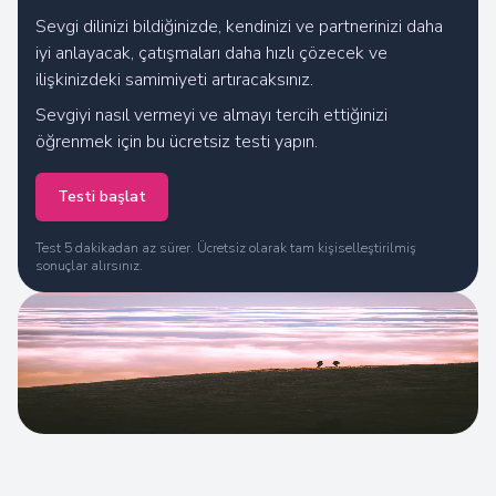
Sevgi dilinizi bildiğinizde, kendinizi ve partnerinizi daha
iyi anlayacak, çatışmaları daha hızlı çözecek ve
Sonuçlarınızı hesaplıyoruz
ilişkinizdeki samimiyeti artıracaksınız.
Sevgiyi nasıl vermeyi ve almayı tercih ettiğinizi
öğrenmek için bu ücretsiz testi yapın.
Testi başlat
Test 5 dakikadan az sürer. Ücretsiz olarak tam kişiselleştirilmiş
sonuçlar alırsınız.