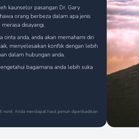
oleh kaunselor pasangan Dr. Gary
hawa orang berbeza dalam apa jenis
merasa disayangi.
Kami sedang mengira keputusan anda
 cinta anda, anda akan memahami diri
aik, menyelesaikan konflik dengan lebih
iman dalam hubungan anda.
mengetahui bagaimana anda lebih suka
 minit. Anda mendapat hasil penuh diperibadikan