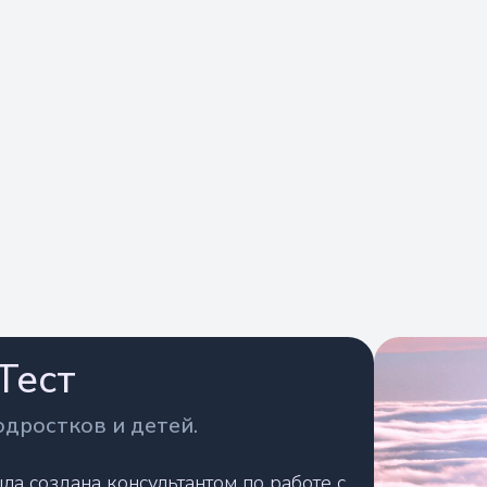
Тест
одростков и детей.
а создана консультантом по работе с