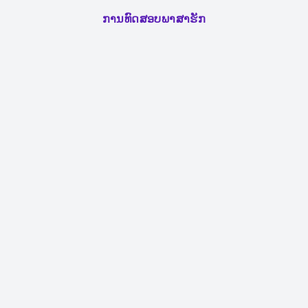
ການທົດສອບພາສາຮັກ