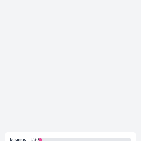
Armastuse Keel – Test
küsimus
1
/
30