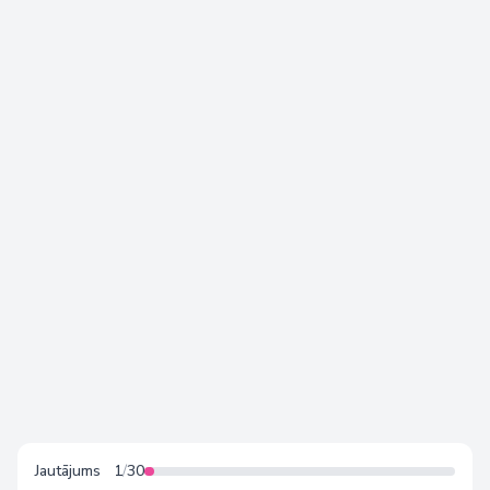
Mīlestības Valoda - Tests
Jautājums
1
/
30
Tests pāriem, vientuļiem, pusaudžiem un