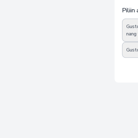
at mga bata.
Pilii
Ang konsepto ng "mga 
mag -asawa na si Dr. 
Gust
naiiba sa kung anong 
kanila.
nang 
Kapag alam mo ang iy
sarili at ang iyong k
Gusto
salungatan nang mas ma
Dalhin ang libreng p
ginusto na magbigay a
Simulan ang Pagsubok
Ang pagsusulit ay tumataga
personalized na mga resulta 