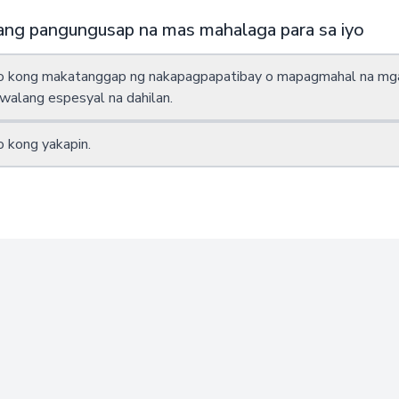
n ang pangungusap na mas mahalaga para sa iyo
wika ng pag -ibig" ay nilikha ng tagapayo ng
Gary Chapman. Napansin niya na ang mga tao ay
o kong makatanggap ng nakapagpapatibay o mapagmahal na mga
uri ng mga pakikipag -ugnay ang nagpapasaya sa
Kinakalkula namin ang iyong mga resulta
walang espesyal na dahilan.
ong wika ng pag -ibig, mauunawaan mo ang iyong
apareha nang mas mahusay, malutas ang mga
 kong yakapin.
bilis, at dagdagan ang lapit sa iyong relasyon.
agsubok na ito upang malaman kung paano mo
t makatanggap ng pag -ibig.
l ng mas mababa sa 5 minuto. Makakakuha ka ng buong
nang libre.