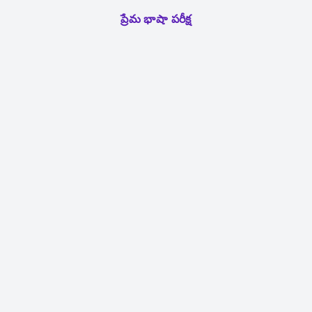
ప్రేమ భాషా పరీక్ష