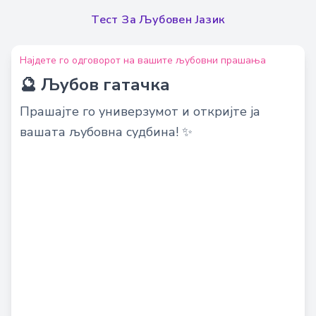
Тест За Љубовен Јазик
Најдете го одговорот на вашите љубовни прашања
🔮 Љубов гатачка
Прашајте го универзумот и откријте ја
вашата љубовна судбина! ✨