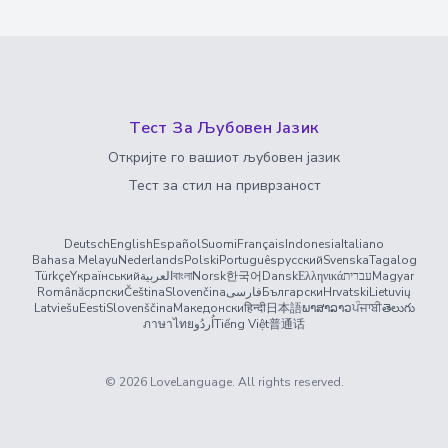
Тест За Љубовен Јазик
Откријте го вашиот љубовен јазик
Тест за стил на приврзаност
Deutsch
English
Español
Suomi
Français
Indonesia
Italiano
Bahasa Melayu
Nederlands
Polski
Português
русский
Svenska
Tagalog
Türkçe
Yкраїнський
العربية
বাংলা
Norsk
한국어
Dansk
Ελληνικά
עברית
Magyar
Română
српски
Čeština
Slovenčina
فارسی
Български
Hrvatski
Lietuvių
Latviešu
Eesti
Slovenščina
Македонски
हिन्दी
日本語
ພາສາລາວ
ਪੰਜਾਬੀ
తెలుగు
ภาษาไทย
اُردُو
Tiếng Việt
普通话
©
2026
LoveLanguage
. All rights reserved.