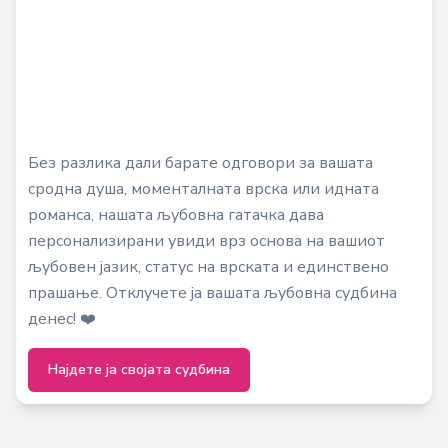
Без разлика дали барате одговори за вашата
сродна душа, моменталната врска или идната
романса, нашата љубовна гатачка дава
персонализирани увиди врз основа на вашиот
љубовен јазик, статус на врската и единствено
прашање. Отклучете ја вашата љубовна судбина
денес! ❤️
Најдете ја својата судбина