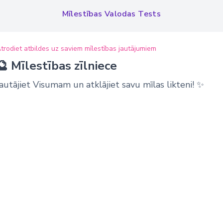
Mīlestības Valodas Tests
trodiet atbildes uz saviem mīlestības jautājumiem
🔮 Mīlestības zīlniece
Jautājiet Visumam un atklājiet savu mīlas likteni! ✨