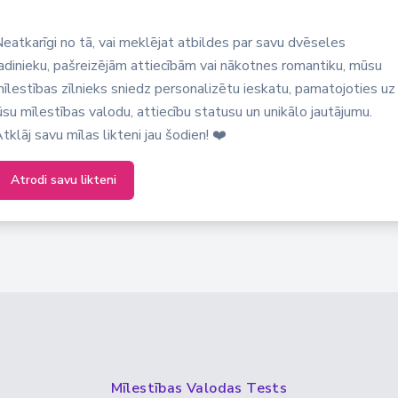
eatkarīgi no tā, vai meklējat atbildes par savu dvēseles
adinieku, pašreizējām attiecībām vai nākotnes romantiku, mūsu
īlestības zīlnieks sniedz personalizētu ieskatu, pamatojoties uz
ūsu mīlestības valodu, attiecību statusu un unikālo jautājumu.
tklāj savu mīlas likteni jau šodien! ❤️
Atrodi savu likteni
Mīlestības Valodas Tests