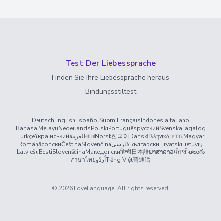
Test Der Liebessprache
Finden Sie Ihre Liebessprache heraus
Bindungsstiltest
Deutsch
English
Español
Suomi
Français
Indonesia
Italiano
Bahasa Melayu
Nederlands
Polski
Português
русский
Svenska
Tagalog
Türkçe
Yкраїнський
العربية
বাংলা
Norsk
한국어
Dansk
Ελληνικά
עברית
Magyar
Română
српски
Čeština
Slovenčina
فارسی
Български
Hrvatski
Lietuvių
Latviešu
Eesti
Slovenščina
Македонски
हिन्दी
日本語
ພາສາລາວ
ਪੰਜਾਬੀ
తెలుగు
ภาษาไทย
اُردُو
Tiếng Việt
普通话
©
2026
LoveLanguage
. All rights reserved.