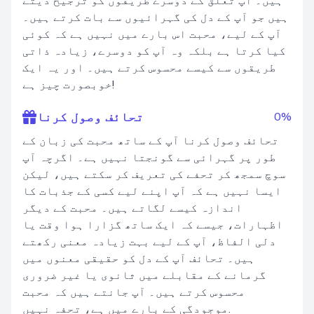
ہیں۔ آپ تعلق کے دوسرے طریقوں کو ترجیح دیتے
ہیں جو آپ کے دل کی گہرائیوں سے بات کرتے ہیں۔
آپ کے لیے، محبت اس بارے میں نہیں ہے کہ کوئی
کیا کرتا ہے بلکہ وہ آپ کو دوسرے، زیادہ ذاتی
طریقوں سے کیسے محسوس کرتے ہیں۔ اور یہ ایک
خوبصورت چیز ہے!
تحائف وصول کرنا
0%
تحائف وصول کرنا آپ کے ساتھ محبت کی زبان کے
طور پر گہرائی سے گونجتا نہیں ہے۔ اگرچہ آپ
سوچ سمجھ کر تحفے کی تعریف کر سکتے ہیں، لیکن
ایسا نہیں ہے کہ آپ اپنے لیے کسی کے جذبات کا
اندازہ کیسے لگاتے ہیں۔ محبت کے دیگر
اظہارات، جیسے کہ ایک ساتھ گزارا ہوا وقت یا
دلی الفاظ، آپ کے لیے بہت زیادہ معنی رکھتے
ہیں۔ تحائف آپ کے دل کو حقیقی معنوں میں
گرمانے کے مقابلے میں ثانوی یا غیر ضروری
محسوس کرتے ہیں۔ آپ جانتے ہیں کہ محبت
موجودگی کے بارے میں ہے، تحفہ نہیں.