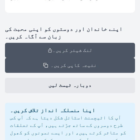
اپنے خاندان اور دوستوں کو اپنی محبت کی
زبان سے آگاہ کریں۔
لنک شیئر کریں۔
نتیجہ کاپی کریں۔
دوبارہ ٹیسٹ لیں
اپنا منسلکہ انداز تلاش کریں۔
آپ کا اٹیچمنٹ اسٹائل شکل دیتا ہے کہ آپ کس
طرح دوسروں کے ساتھ جڑتے ہیں، آپ کے تعلقات
کو متاثر کرتے ہیں، اور ایسے نمونوں کو کھول