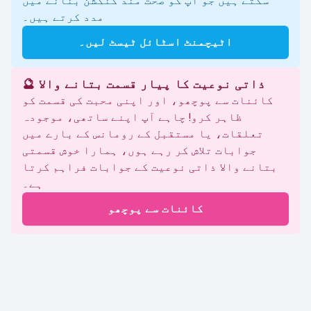
سکتے ہیں جو آپ کو صحت مند کنکشن بنانے میں
مدد کرتے ہیں۔
اٹیچمنٹ اسٹائل ٹیسٹ لیں۔
🔮 ذاتی نوعیت کا پیار قسمت بتانے والا
کائنات سے پوچھو، اور اپنی محبت کی قسمت کو
ظاہر کرو! چاہے آپ اپنے ساتھی، موجودہ
تعلقات، یا مستقبل کے رومانس کے بارے میں
جوابات تلاش کر رہے ہوں، ہمارا خوش قسمتی
بتانے والا ذاتی نوعیت کے جوابات فراہم کرتا
ہے۔
کائنات سے پوچھو