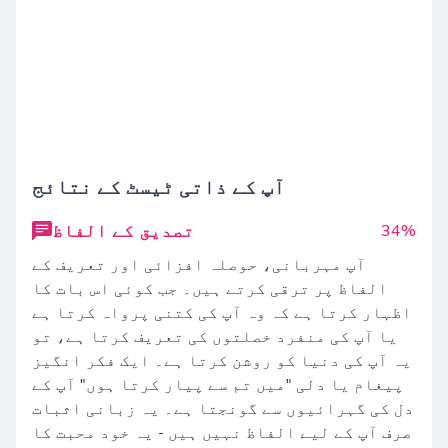
آپ کے ذاتی ٹیسٹ کے نتائج
تصدیق کے الفاظ
34%
آپ مہربانی، حوصلہ افزائی اور تعریف کے
الفاظ پر ترقی کرتے ہیں۔ جب کوئی اس بات کا
اظہار کرتا ہے کہ وہ آپ کی کتنی پرواہ کرتا ہے
یا آپ کی منفرد خصلتوں کی تعریف کرتا ہے، تو
یہ آپ کی دنیا کو روشن کرتا ہے۔ ایک فکر انگیز
پیغام یا دلی "میں تم سے پیار کرتا ہوں" آپ کے
دل کی گہرائیوں سے گونجتا ہے۔ یہ زبانی اثبات
صرف آپ کے لیے الفاظ نہیں ہیں - یہ خود محبت کا