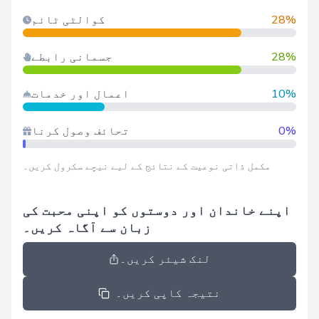
28%
کوالٹی ٹائم
28%
جسمانی رابطے
10%
اعمال اور خدمات
0%
تحائف وصول کرنا
مکمل ذاتی نوعیت کے نتائج کے لیے نیچے سکرول کریں۔
اپنے خاندان اور دوستوں کو اپنی محبت کی
زبان سے آگاہ کریں۔
لنک شیئر کریں۔
نتیجہ کاپی کریں۔