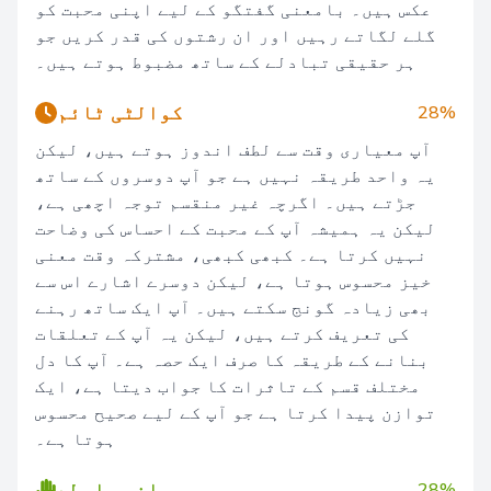
عکس ہیں۔ بامعنی گفتگو کے لیے اپنی محبت کو
گلے لگاتے رہیں اور ان رشتوں کی قدر کریں جو
ہر حقیقی تبادلے کے ساتھ مضبوط ہوتے ہیں۔
کوالٹی ٹائم
28%
آپ معیاری وقت سے لطف اندوز ہوتے ہیں، لیکن
یہ واحد طریقہ نہیں ہے جو آپ دوسروں کے ساتھ
جڑتے ہیں۔ اگرچہ غیر منقسم توجہ اچھی ہے،
لیکن یہ ہمیشہ آپ کے محبت کے احساس کی وضاحت
نہیں کرتا ہے۔ کبھی کبھی، مشترکہ وقت معنی
خیز محسوس ہوتا ہے، لیکن دوسرے اشارے اس سے
بھی زیادہ گونج سکتے ہیں۔ آپ ایک ساتھ رہنے
کی تعریف کرتے ہیں، لیکن یہ آپ کے تعلقات
بنانے کے طریقہ کا صرف ایک حصہ ہے۔ آپ کا دل
مختلف قسم کے تاثرات کا جواب دیتا ہے، ایک
توازن پیدا کرتا ہے جو آپ کے لیے صحیح محسوس
ہوتا ہے۔
جسمانی رابطے
28%