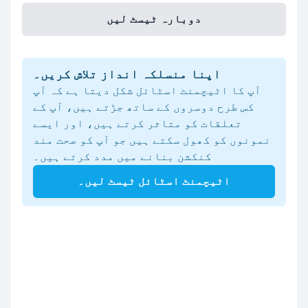
دوبارہ ٹیسٹ لیں
اپنا منسلکہ انداز تلاش کریں۔
آپ کا اٹیچمنٹ اسٹائل شکل دیتا ہے کہ آپ
کس طرح دوسروں کے ساتھ جڑتے ہیں، آپ کے
تعلقات کو متاثر کرتے ہیں، اور ایسے
نمونوں کو کھول سکتے ہیں جو آپ کو صحت مند
کنکشن بنانے میں مدد کرتے ہیں۔
اٹیچمنٹ اسٹائل ٹیسٹ لیں۔