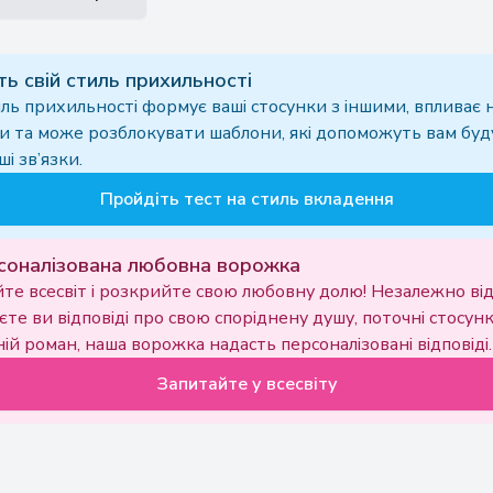
ть свій стиль прихильності
ль прихильності формує ваші стосунки з іншими, впливає н
и та може розблокувати шаблони, які допоможуть вам бу
і зв’язки.
Пройдіть тест на стиль вкладення
соналізована любовна ворожка
те всесвіт і розкрийте свою любовну долю! Незалежно від
єте ви відповіді про свою споріднену душу, поточні стосун
ій роман, наша ворожка надасть персоналізовані відповіді.
Запитайте у всесвіту