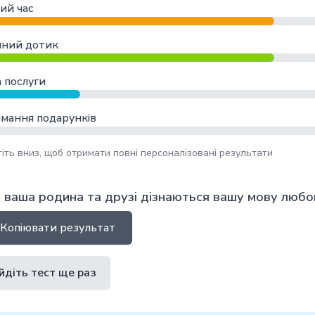
ий час
чний дотик
а послуги
мання подарунків
іть вниз, щоб отримати повні персоналізовані результати
 ваша родина та друзі дізнаються вашу мову любо
Копіювати результат
йдіть тест ще раз