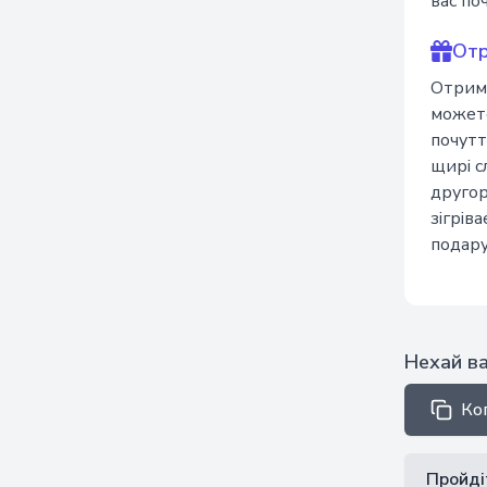
вас по
Отр
Отрима
можете
почутт
щирі с
другор
зігрів
подару
Нехай ва
Ко
Пройді