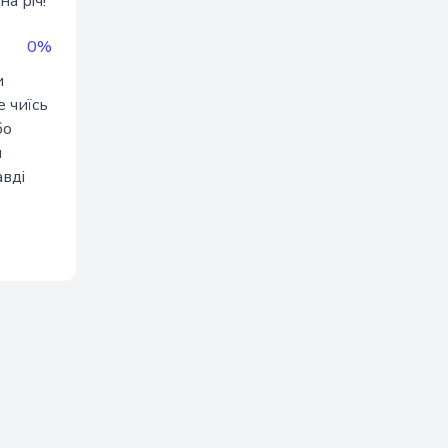
а річ!
0%
и
 чиїсь
бо
я
авді