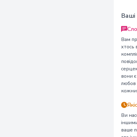
Ваші
Сло
Вам пр
хтось 
комплі
повідо
серцем
вони є
любов 
кожним
Які
Ви нас
іншими
ваше п