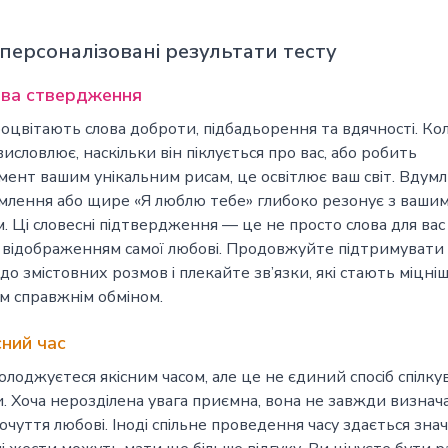
 персоналізовані результати тесту
ва ствердження
оцвітають слова доброти, підбадьорення та вдячності. Ко
висловлює, наскільки він піклується про вас, або робить
мент вашим унікальним рисам, це освітлює ваш світ. Вдум
млення або щире «Я люблю тебе» глибоко резонує з ваши
. Ці словесні підтвердження — це не просто слова для ва
 відображенням самої любові. Продовжуйте підтримувати
до змістовних розмов і плекайте зв’язки, які стають міцні
 справжнім обміном.
сний час
олоджуєтеся якісним часом, але це не єдиний спосіб спілку
. Хоча нерозділена увага приємна, вона не завжди визнач
очуття любові. Іноді спільне проведення часу здається зна