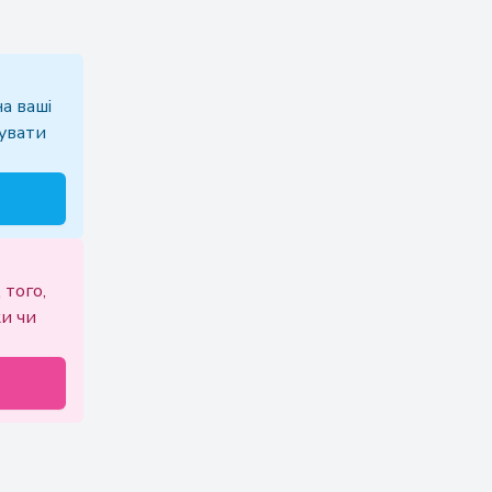
а ваші
дувати
 того,
ки чи