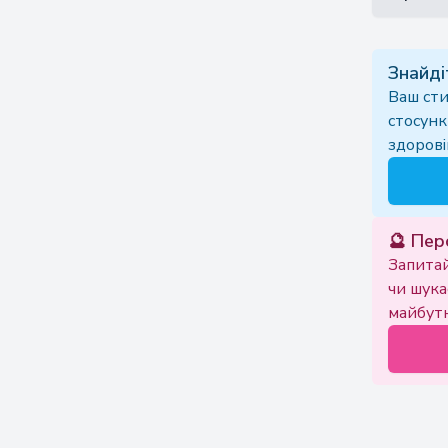
Знайді
Ваш сти
стосунк
здоровіш
🔮 Пер
Запитай
чи шука
майбутн