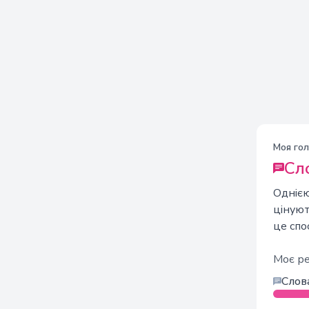
Моя гол
Сл
Однією
цінуют
це спо
Моє р
Слов