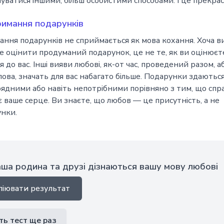
чуватися іншими, більш особистими способами. І це прекрасн
имання подарунків
ння подарунків не сприймається як мова кохання. Хоча в
 оцінити продуманий подарунок, це не те, як ви оцінюєте
я до вас. Інші вияви любові, як-от час, проведений разом, а
лова, значать для вас набагато більше. Подарунки здаютьс
ядними або навіть непотрібними порівняно з тим, що спр
ає ваше серце. Ви знаєте, що любов — це присутність, а не
нки.
ша родина та друзі дізнаються вашу мову любові
піювати результат
ть тест ще раз