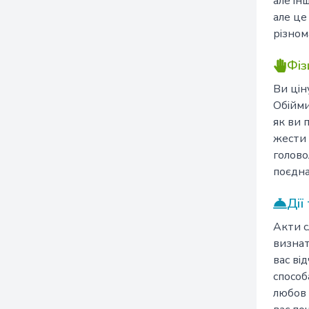
але ін
але це
різном
Фіз
Ви цін
Обійми
як ви 
жести 
голово
поєдна
Дії
Акти с
визнат
вас ві
способ
любов 