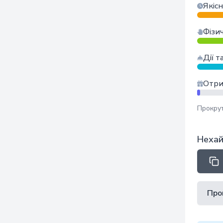
Якісн
Фізи
Дії т
Отри
Прокрут
Нехай
Про