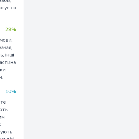
азом,
агує на
28%
 мови.
ачає,
, інші
частина
яки
и.
10%
ете
ують
им
с
ушують