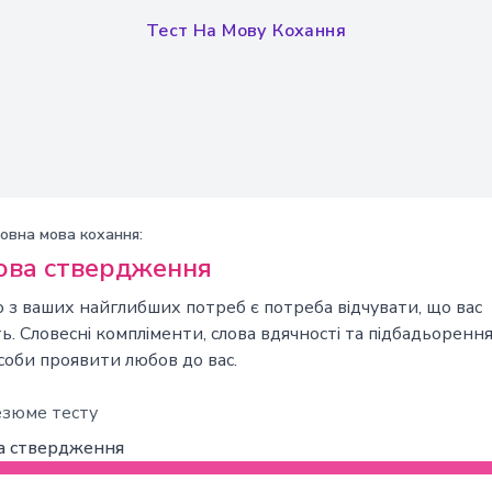
Тест На Мову Кохання
овна мова кохання:
ова ствердження
 з ваших найглибших потреб є потреба відчувати, що вас
ь. Словесні компліменти, слова вдячності та підбадьорення
соби проявити любов до вас.
езюме тесту
а ствердження