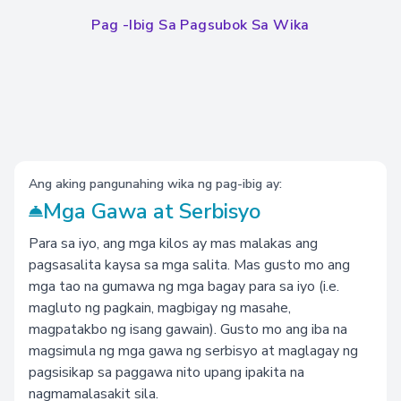
Pag -ibig Sa Pagsubok Sa Wika
Ang aking pangunahing wika ng pag-ibig ay:
Mga Gawa at Serbisyo
Para sa iyo, ang mga kilos ay mas malakas ang
pagsasalita kaysa sa mga salita. Mas gusto mo ang
mga tao na gumawa ng mga bagay para sa iyo (i.e.
magluto ng pagkain, magbigay ng masahe,
magpatakbo ng isang gawain). Gusto mo ang iba na
magsimula ng mga gawa ng serbisyo at maglagay ng
pagsisikap sa paggawa nito upang ipakita na
nagmamalasakit sila.