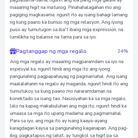
pagsasama-sama, ngunit ang iba pang mga galaw ay
maaaring higit na matunog. Pinahahalagahan mo ang
pagiging magkasama, ngunit ito ay isang bahagi lamang
ng kung paano ka bumuo ng mga relasyon. Ang iyong
puso ay tumutugon sa iba't ibang mga expression, na
lumilikha ng balanse na tama para sa iyo.
Pagtanggap ng mga regalo
24%
Ang mga regalo ay maaaring magparamdam sa iyo na
espesyal ka, ngunit hindi ang mga ito ang iyong
pangunahing pagpapahayag ng pagmamahal. Ang isang
maalalahanin na regalo ay maganda, ngunit hindi ito ang
tumutukoy sa kung paano mo nararamdaman na
konektado sa isang tao. Nasisiyahan ka sa mga regalo,
lalo na kapag makabuluhan ang mga ito, ngunit hindi ka
umaasa sa mga ito upang madama ang pagmamahal.
Para sa iyo, ang mga ito ay isang kaaya-ayang
karagdagan kaysa sa pangunahing kaganapan. Ang pag-
ibig, pagkatapos ng lahat, ay tungkol sa higit pa sa