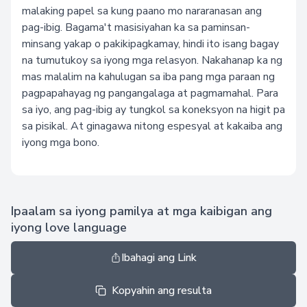
malaking papel sa kung paano mo nararanasan ang
pag-ibig. Bagama't masisiyahan ka sa paminsan-
minsang yakap o pakikipagkamay, hindi ito isang bagay
na tumutukoy sa iyong mga relasyon. Nakahanap ka ng
mas malalim na kahulugan sa iba pang mga paraan ng
pagpapahayag ng pangangalaga at pagmamahal. Para
sa iyo, ang pag-ibig ay tungkol sa koneksyon na higit pa
sa pisikal. At ginagawa nitong espesyal at kakaiba ang
iyong mga bono.
Ipaalam sa iyong pamilya at mga kaibigan ang
iyong love language
Ibahagi ang Link
Kopyahin ang resulta