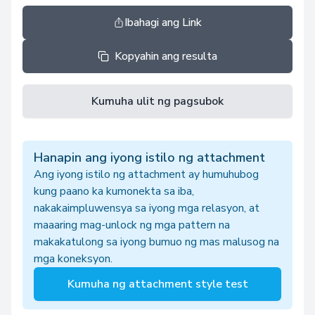
Ibahagi ang Link
Kopyahin ang resulta
Kumuha ulit ng pagsubok
Hanapin ang iyong istilo ng attachment
Ang iyong istilo ng attachment ay humuhubog
kung paano ka kumonekta sa iba,
nakakaimpluwensya sa iyong mga relasyon, at
maaaring mag-unlock ng mga pattern na
makakatulong sa iyong bumuo ng mas malusog na
mga koneksyon.
Kumuha ng attachment style test