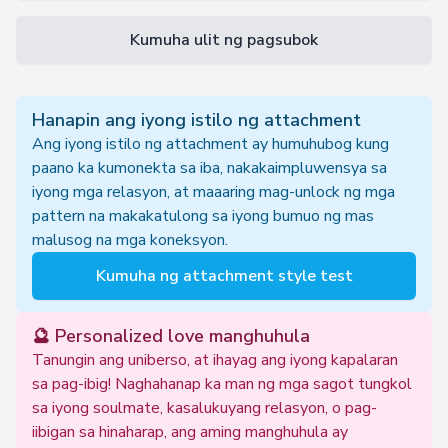
Kumuha ulit ng pagsubok
Hanapin ang iyong istilo ng attachment
Ang iyong istilo ng attachment ay humuhubog kung
paano ka kumonekta sa iba, nakakaimpluwensya sa
iyong mga relasyon, at maaaring mag-unlock ng mga
pattern na makakatulong sa iyong bumuo ng mas
malusog na mga koneksyon.
Kumuha ng attachment style test
🔮 Personalized love manghuhula
Tanungin ang uniberso, at ihayag ang iyong kapalaran
sa pag-ibig! Naghahanap ka man ng mga sagot tungkol
sa iyong soulmate, kasalukuyang relasyon, o pag-
iibigan sa hinaharap, ang aming manghuhula ay