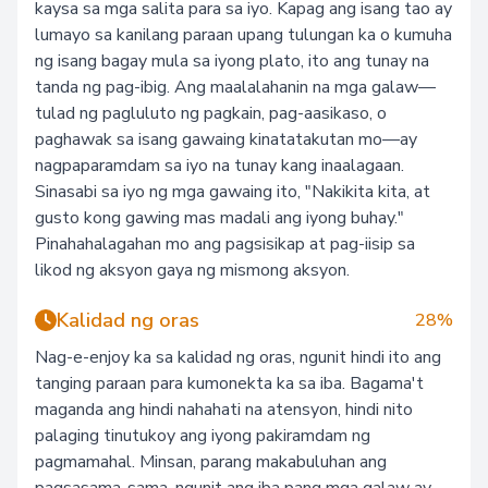
kaysa sa mga salita para sa iyo. Kapag ang isang tao ay
lumayo sa kanilang paraan upang tulungan ka o kumuha
ng isang bagay mula sa iyong plato, ito ang tunay na
tanda ng pag-ibig. Ang maalalahanin na mga galaw—
tulad ng pagluluto ng pagkain, pag-aasikaso, o
paghawak sa isang gawaing kinatatakutan mo—ay
nagpaparamdam sa iyo na tunay kang inaalagaan.
Sinasabi sa iyo ng mga gawaing ito, "Nakikita kita, at
gusto kong gawing mas madali ang iyong buhay."
Pinahahalagahan mo ang pagsisikap at pag-iisip sa
likod ng aksyon gaya ng mismong aksyon.
Kalidad ng oras
28%
Nag-e-enjoy ka sa kalidad ng oras, ngunit hindi ito ang
tanging paraan para kumonekta ka sa iba. Bagama't
maganda ang hindi nahahati na atensyon, hindi nito
palaging tinutukoy ang iyong pakiramdam ng
pagmamahal. Minsan, parang makabuluhan ang