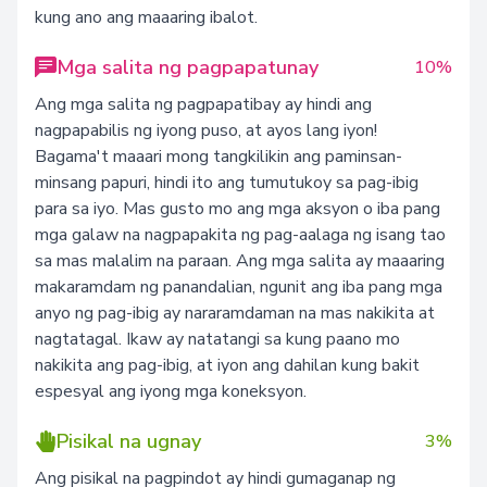
kung ano ang maaaring ibalot.
Mga salita ng pagpapatunay
10%
Ang mga salita ng pagpapatibay ay hindi ang
nagpapabilis ng iyong puso, at ayos lang iyon!
Bagama't maaari mong tangkilikin ang paminsan-
minsang papuri, hindi ito ang tumutukoy sa pag-ibig
para sa iyo. Mas gusto mo ang mga aksyon o iba pang
mga galaw na nagpapakita ng pag-aalaga ng isang tao
sa mas malalim na paraan. Ang mga salita ay maaaring
makaramdam ng panandalian, ngunit ang iba pang mga
anyo ng pag-ibig ay nararamdaman na mas nakikita at
nagtatagal. Ikaw ay natatangi sa kung paano mo
nakikita ang pag-ibig, at iyon ang dahilan kung bakit
espesyal ang iyong mga koneksyon.
Pisikal na ugnay
3%
Ang pisikal na pagpindot ay hindi gumaganap ng