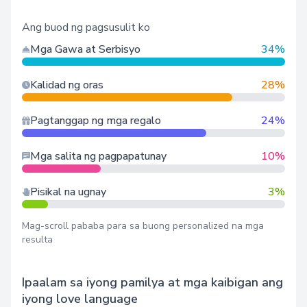
Ang buod ng pagsusulit ko
Mga Gawa at Serbisyo
34%
Kalidad ng oras
28%
Pagtanggap ng mga regalo
24%
Mga salita ng pagpapatunay
10%
Pisikal na ugnay
3%
Mag-scroll pababa para sa buong personalized na mga
resulta
Ipaalam sa iyong pamilya at mga kaibigan ang
iyong love language