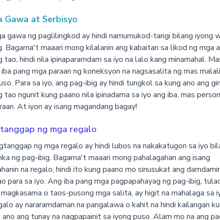
 Gawa at Serbisyo
 gawa ng paglilingkod ay hindi namumukod-tangi bilang iyong w
g. Bagama't maaari mong kilalanin ang kabaitan sa likod ng mga 
g tao, hindi nila ipinaparamdam sa iyo na lalo kang minamahal. M
iba pang mga paraan ng koneksyon na nagsasalita ng mas malal
uso. Para sa iyo, ang pag-ibig ay hindi tungkol sa kung ano ang g
g tao ngunit kung paano nila ipinadama sa iyo ang iba, mas person
aan. At iyon ay isang magandang bagay!
tanggap ng mga regalo
tanggap ng mga regalo ay hindi lubos na nakakatugon sa iyo bi
ika ng pag-ibig. Bagama't maaari mong pahalagahan ang isang
hanin na regalo, hindi ito kung paano mo sinusukat ang damdami
ao para sa iyo. Ang iba pang mga pagpapahayag ng pag-ibig, tula
 magkasama o taos-pusong mga salita, ay higit na mahalaga sa i
alo ay nararamdaman na pangalawa o kahit na hindi kailangan k
 ano ang tunay na nagpapainit sa iyong puso. Alam mo na ang pa