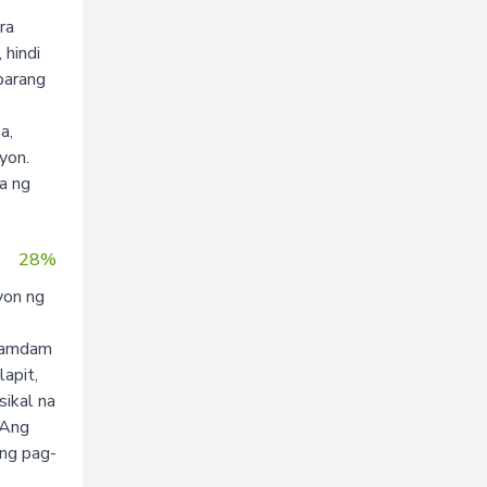
ra
 hindi
parang
a,
yon.
a ng
28%
yon ng
iramdam
apit,
sikal na
 Ang
ng pag-