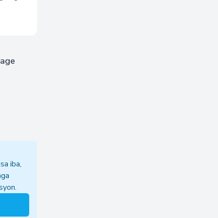
uage
a iba,
mga
syon.