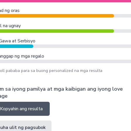
ad ng oras
al na ugnay
Gawa at Serbisyo
nggap ng mga regalo
oll pababa para sa buong personalized na mga resulta
m sa iyong pamilya at mga kaibigan ang iyong love
age
Kopyahin ang resulta
uha ulit ng pagsubok