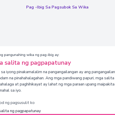
Pag -ibig Sa Pagsubok Sa Wika
ng pangunahing wika ng pag-ibig ay:
 salita ng pagpapatunay
 sa iyong pinakamalalim na pangangailangan ay ang pangangaila
dam na pinahahalagahan. Ang mga pandiwang papuri, mga salita
halaga at paghihikayat ay lahat ng mga paraan upang maipakita
ahal sa iyo.
od ng pagsusulit ko
alita ng pagpapatunay