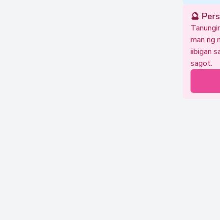
🔮 Per
Tanungin
man ng m
iibigan 
sagot.