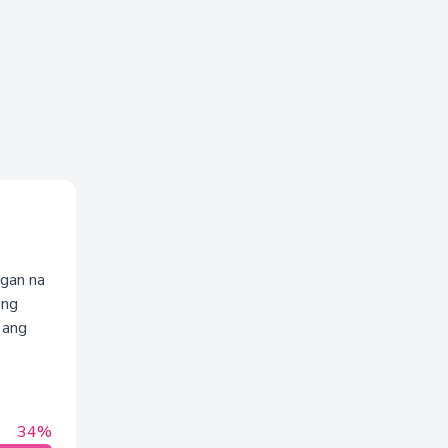
ngan na
 ng
 ang
34%