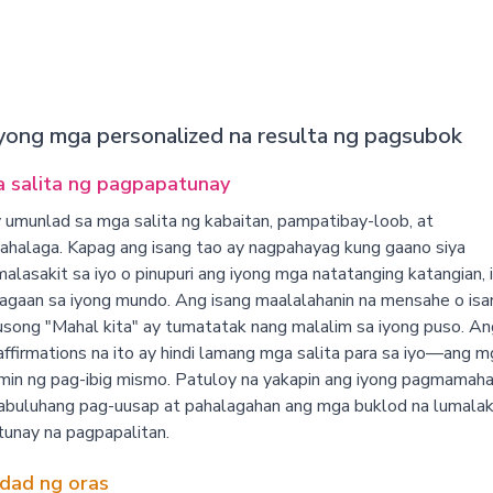
yong mga personalized na resulta ng pagsubok
 salita ng pagpapatunay
 umunlad sa mga salita ng kabaitan, pampatibay-loob, at
halaga. Kapag ang isang tao ay nagpahayag kung gaano siya
lasakit sa iyo o pinupuri ang iyong mga natatanging katangian, 
agaan sa iyong mundo. Ang isang maalalahanin na mensahe o isa
song "Mahal kita" ay tumatatak nang malalim sa iyong puso. A
affirmations na ito ay hindi lamang mga salita para sa iyo—ang m
min ng pag-ibig mismo. Patuloy na yakapin ang iyong pagmamaha
abuluhang pag-uusap at pahalagahan ang mga buklod na lumalak
unay na pagpapalitan.
idad ng oras