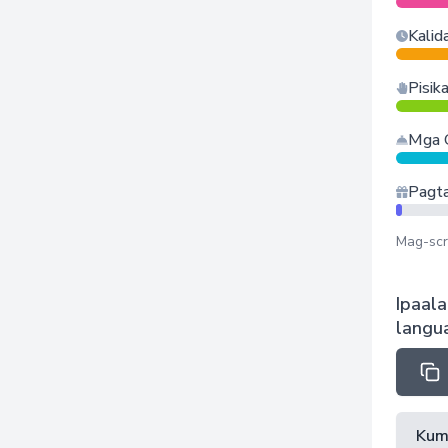
Kalid
Pisik
Mga 
Pagta
Mag-scr
Ipaala
langu
Kum