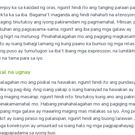
njoy ka sa kalidad ng oras, ngunit hindi ito ang tanging paraan pa
ta ka sa iba. Bagama't maganda ang hindi nahahati na atensyon,
laging tinutukoy ang iyong pakiramdam ng pagmamahal. Minsan, 
luhan ang pagsasama-sama, ngunit ang iba pang mga galaw ay
g higit na matunog. Pinahahalagahan mo ang pagiging magkasam
ito ay isang bahagi lamang ng kung paano ka bumuo ng mga relas
ng puso ay tumutugon sa iba't ibang mga expression, na lumilikh
 na tama para sa iyo.
ikal na ugnay
alagahan mo ang pisikal na hawakan, ngunit hindi ito ang pundas
ika ng pag-ibig. Ang isang yakap o isang banayad na hawakan ay
g maging masarap, ngunit hindi nito tinutukoy kung ano ang pak
pinakamamahal mo. Habang pinahahalagahan mo ang pagiging mal
 pang mga galaw ay maaaring maging mas malakas sa iyo. Ang pi
ot ay isang piraso ng palaisipan, ngunit hindi ang buong larawan.
mga koneksyon ay umuunlad sa isang halo ng mga pagpapahayag 
 nagpapadama sa iyong buo.