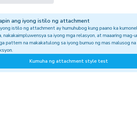
pin ang iyong istilo ng attachment
iyong istilo ng attachment ay humuhubog kung paano ka kumone
ba, nakakaimpluwensya sa iyong mga relasyon, at maaaring mag-u
ga pattern na makakatulong sa iyong bumuo ng mas malusog n
ksyon.
Kumuha ng attachment style test