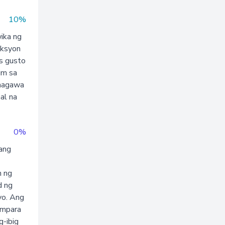
10%
ika ng
aksyon
as gusto
im sa
inagawa
al na
0%
lang
n ng
d ng
yo. Ang
umpara
g-ibig