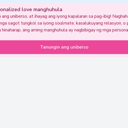
sonalized love manghuhula
 ang uniberso, at ihayag ang iyong kapalaran sa pag-ibig! Nagha
ga sagot tungkol sa iyong soulmate, kasalukuyang relasyon, o 
sa hinaharap, ang aming manghuhula ay nagbibigay ng mga persona
Tanungin ang uniberso