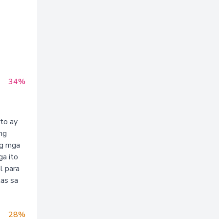
34%
ito ay
ng
ng mga
ga ito
l para
as sa
28%