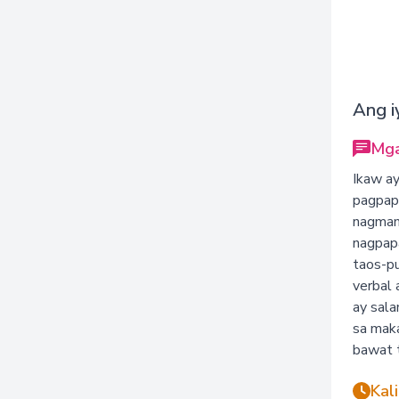
Ang i
Mga
Ikaw ay
pagpapa
nagmama
nagpap
taos-pu
verbal 
ay sala
sa mak
bawat t
Kal