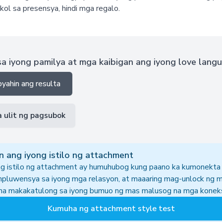
kol sa presensya, hindi mga regalo.
sa iyong pamilya at mga kaibigan ang iyong love lang
yahin ang resulta
 ulit ng pagsubok
n ang iyong istilo ng attachment
g istilo ng attachment ay humuhubog kung paano ka kumonekta s
mpluwensya sa iyong mga relasyon, at maaaring mag-unlock ng 
 na makakatulong sa iyong bumuo ng mas malusog na mga konek
Kumuha ng attachment style test