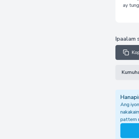
ay tung
Ipaalam 
Kop
Kumuha
Hanapi
Ang iyon
nakakai
pattern