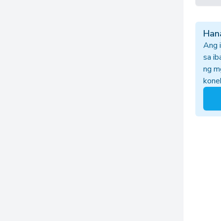
Hana
Ang 
sa i
ng m
kone