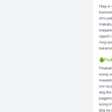
Nag-e-e
kumonek
nito pa
makabu
maaarin
ngunit 
Ang iyo
balanse
Pis
Pinahah
iyong w
maaarin
mo na 
ang iba
pagpind
iyong 
ibig na