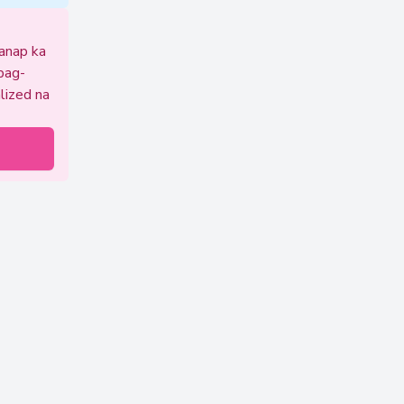
hanap ka
pag-
lized na