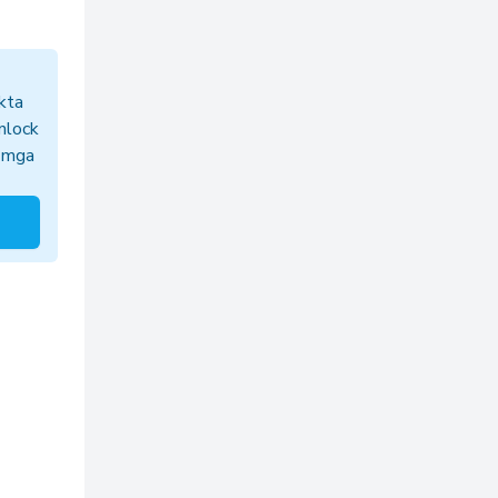
kta
nlock
a mga