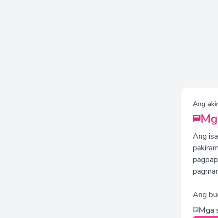
Ang aki
Mga
Ang isa
pakiram
pagpapa
pagmam
Ang bu
Mga s