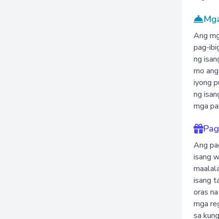
Mga
Ang mga
pag-ibi
ng isan
mo ang 
iyong p
ng isan
mga par
Pag
Ang pag
isang w
maalala
isang t
oras na
mga reg
sa kung