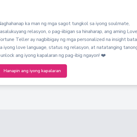
aghahanap ka man ng mga sagot tungkol sa iyong soulmate,
asalukuyang relasyon, o pag-iibigan sa hinaharap, ang aming Lov
ortune Teller ay nagbibigay ng mga personalized na insight bat
a iyong love language, status ng relasyon, at natatanging tanong
-unlock ang iyong kapalaran ng pag-ibig ngayon! ❤️
Hanapin ang iyong kapalaran