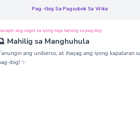
Pag -ibig Sa Pagsubok Sa Wika
anapin ang sagot sa iyong mga tanong sa pag-ibig
🔮 Mahilig sa Manghuhula
Tanungin ang uniberso, at ihayag ang iyong kapalaran s
pag-ibig! ✨