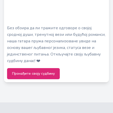
Без обзира да ли тражите одговоре о својој
сродној души, тренутној вези или будућој романси,
наша гатара пружа персонализоване увиде на
основу вашег љубавног језика, статуса везе и
јединственог питања. Откључајте своју љубавну
судбину данас! ❤️
Пронађите своју судбину