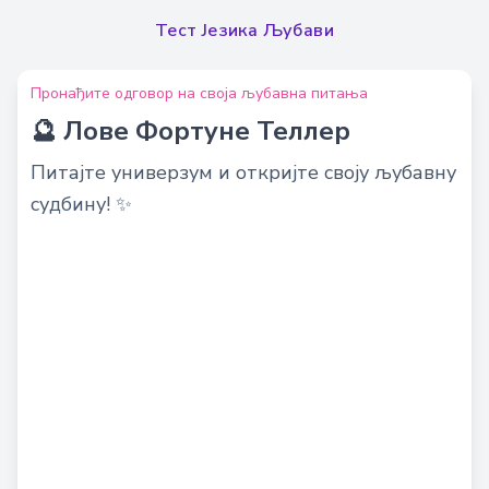
Тест Језика Љубави
Пронађите одговор на своја љубавна питања
🔮 Лове Фортуне Теллер
Питајте универзум и откријте своју љубавну
судбину! ✨