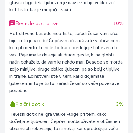
glavni dogodek. Ljubezen je navsezadnje veliko več
kot tisto, kar je mogoče zaviti.
Besede potrditve
10%
Potrditvene besede niso tisto, zaradi česar vam srce
bije, in to je v redu! Čeprav morda uživate v občasnem
komplimentu, to ni tisto, kar opredeljuje ljubezen do
vas. Raje imate dejanja ali druge geste, ki na globlji
način pokažejo, da vam je nekdo mar. Besede se morda
zdijo minljive, druge oblike ljubezni pa so bolj otipljive
in trajne. Edinstveni ste v tem, kako dojemate
ljubezen, in to je tisto, zaradi česar so vaše povezave
posebne.
Fizični dotik
3%
Telesni dotik ne igra velike vloge pri tem, kako
doživljate ljubezen. Čeprav morda uživate v občasnem
objemu ali rokovanju, to ni nekaj, kar opredeljuje vaše