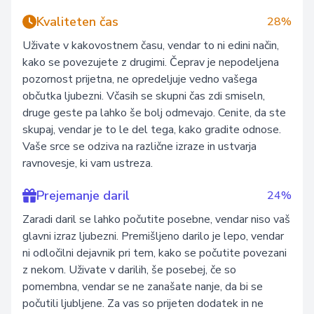
Kvaliteten čas
28%
Uživate v kakovostnem času, vendar to ni edini način,
kako se povezujete z drugimi. Čeprav je nepodeljena
pozornost prijetna, ne opredeljuje vedno vašega
občutka ljubezni. Včasih se skupni čas zdi smiseln,
druge geste pa lahko še bolj odmevajo. Cenite, da ste
skupaj, vendar je to le del tega, kako gradite odnose.
Vaše srce se odziva na različne izraze in ustvarja
ravnovesje, ki vam ustreza.
Prejemanje daril
24%
Zaradi daril se lahko počutite posebne, vendar niso vaš
glavni izraz ljubezni. Premišljeno darilo je lepo, vendar
ni odločilni dejavnik pri tem, kako se počutite povezani
z nekom. Uživate v darilih, še posebej, če so
pomembna, vendar se ne zanašate nanje, da bi se
počutili ljubljene. Za vas so prijeten dodatek in ne