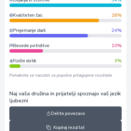
Dejanja in storitve
34%
Kvaliteten čas
28%
Prejemanje daril
24%
Besede potrditve
10%
Fizični dotik
3%
Pomaknite se navzdol za popolne prilagojene rezultate
Naj vaša družina in prijatelji spoznajo vaš jezik
ljubezni
Delite povezavo
Kopiraj rezultat