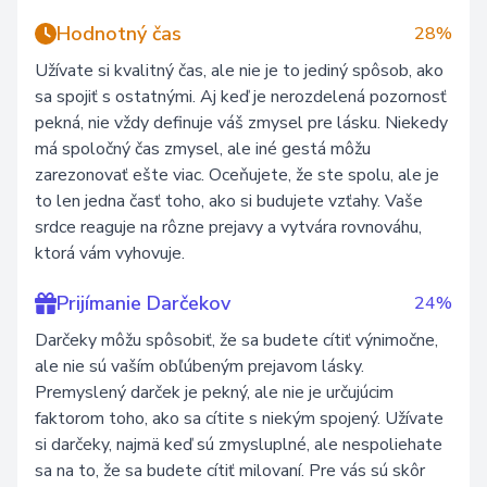
Hodnotný čas
28%
Užívate si kvalitný čas, ale nie je to jediný spôsob, ako
sa spojiť s ostatnými. Aj keď je nerozdelená pozornosť
pekná, nie vždy definuje váš zmysel pre lásku. Niekedy
má spoločný čas zmysel, ale iné gestá môžu
zarezonovať ešte viac. Oceňujete, že ste spolu, ale je
to len jedna časť toho, ako si budujete vzťahy. Vaše
srdce reaguje na rôzne prejavy a vytvára rovnováhu,
ktorá vám vyhovuje.
Prijímanie Darčekov
24%
Darčeky môžu spôsobiť, že sa budete cítiť výnimočne,
ale nie sú vaším obľúbeným prejavom lásky.
Premyslený darček je pekný, ale nie je určujúcim
faktorom toho, ako sa cítite s niekým spojený. Užívate
si darčeky, najmä keď sú zmysluplné, ale nespoliehate
sa na to, že sa budete cítiť milovaní. Pre vás sú skôr