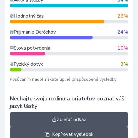
Akty a služby
34%
Hodnotný čas
28%
Prijímanie Darčekov
24%
Slová potvrdenia
10%
Fyzický dotyk
3%
Posúvaním nadol získate úplné prispôsobené výsledky
Nechajte svoju rodinu a priateľov poznať váš
jazyk lásky
Zdieľať odkaz
Kopírovať výsledok