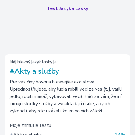
Test Jazyka Lásky
Môj hlavný jazyk lásky je:
Akty a služby
Pre vás činy hovoria hlasnejšie ako slová.
Uprednostňujete, aby ľudia robili veci za vás (t. j. varili
jedlo, robili masáž, vybavovali veci). Páči sa vám, že iní
iniciujú skutky služby a vynakladajú úsilie, aby ich
vykonali, aby ste ukázali, že im na nich záleží.
Moje zhrnutie testu