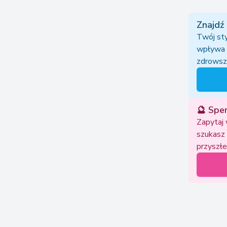
Znajdź
Twój sty
wpływa 
zdrowsze
🔮 Spe
Zapytaj 
szukasz 
przyszłe