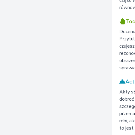
część t
równowa
Toq
Docenia
Przytul
czujesz
rezonow
obrazem
sprawia
Act
Akty sł
dobroć 
szczegó
przemaw
robi, a
to jest