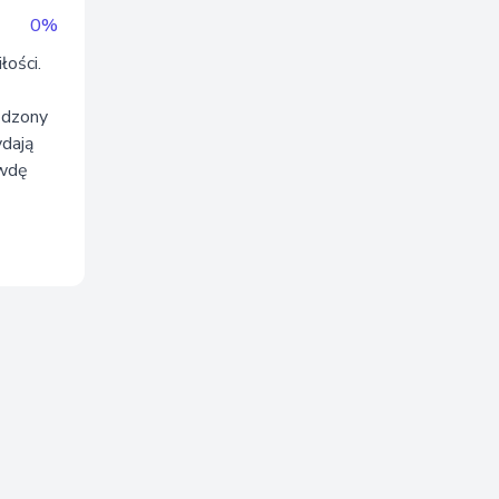
0%
łości.
pędzony
ydają
awdę