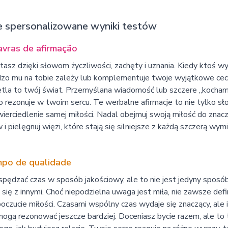
 spersonalizowane wyniki testów
avras de afirmação
asz dzięki słowom życzliwości, zachęty i uznania. Kiedy ktoś wy
dzo mu na tobie zależy lub komplementuje twoje wyjątkowe cec
tla to twój świat. Przemyślana wiadomość lub szczere „kocham
 rezonuje w twoim sercu. Te werbalne afirmacje to nie tylko s
ierciedlenie samej miłości. Nadal obejmuj swoją miłość do znac
i pielęgnuj więzi, które stają się silniejsze z każdą szczerą wym
po de qualidade
spędzać czas w sposób jakościowy, ale to nie jest jedyny sposób,
 się z innymi. Choć niepodzielna uwaga jest miła, nie zawsze defi
oczucie miłości. Czasami wspólny czas wydaje się znaczący, ale 
ogą rezonować jeszcze bardziej. Doceniasz bycie razem, ale to 