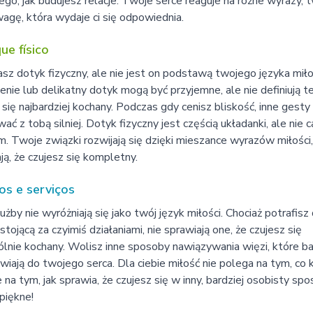
ego, jak budujesz relacje. Twoje serce reaguje na różne wyrazy, 
gę, która wydaje ci się odpowiednia.
ue físico
sz dotyk fizyczny, ale nie jest on podstawą twojego języka miło
enie lub delikatny dotyk mogą być przyjemne, ale nie definiują te
 się najbardziej kochany. Podczas gdy cenisz bliskość, inne gest
ać z tobą silniej. Dotyk fizyczny jest częścią układanki, ale nie 
. Twoje związki rozwijają się dzięki mieszance wyrazów miłości,
ją, że czujesz się kompletny.
os e serviços
użby nie wyróżniają się jako twój język miłości. Chociaż potrafisz
stojącą za czyimiś działaniami, nie sprawiają one, że czujesz się
lnie kochany. Wolisz inne sposoby nawiązywania więzi, które ba
iają do twojego serca. Dla ciebie miłość nie polega na tym, co 
le na tym, jak sprawia, że czujesz się w inny, bardziej osobisty spo
 piękne!