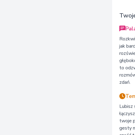
Twoje
Pal
Rozkwit
jak bar
rozświe
głęboko
to odzw
rozmów 
zdań.
Tem
Lubisz 
łączysz
twoje p
gesty m