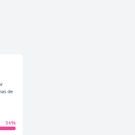
ir
rmas de
34%