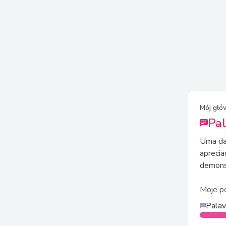
Mój głów
Pal
Uma das
aprecia
demonst
Moje p
Palav