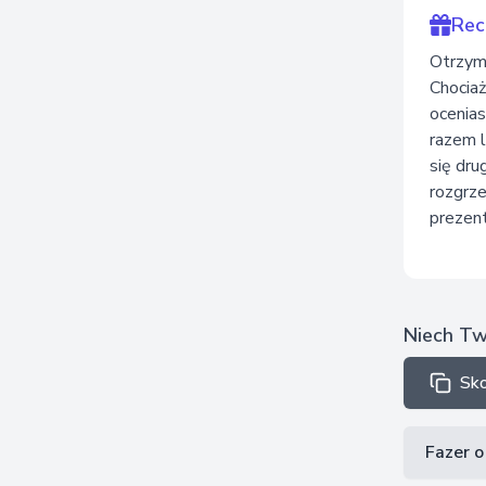
Rec
Otrzymy
Chociaż
ocenias
razem l
się dr
rozgrze
prezent
Niech Two
Sko
Fazer 