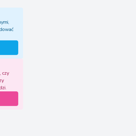
nymi,
udować
, czy
zy
zi.