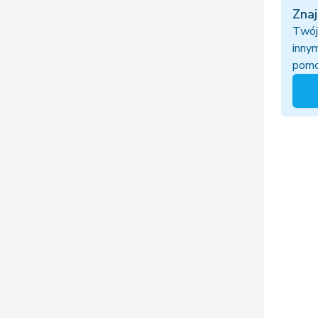
Znaj
Twój 
inny
pomo