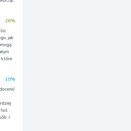
tworząc
28%
ści.
go, jak
y mogą
całym
 które
10%
 docenić
rdziej
ktoś
sób. I