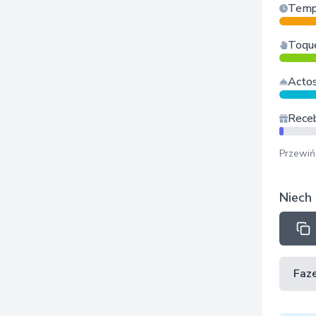
Temp
Toque
Actos
Receb
Przewiń
Niech 
Faz