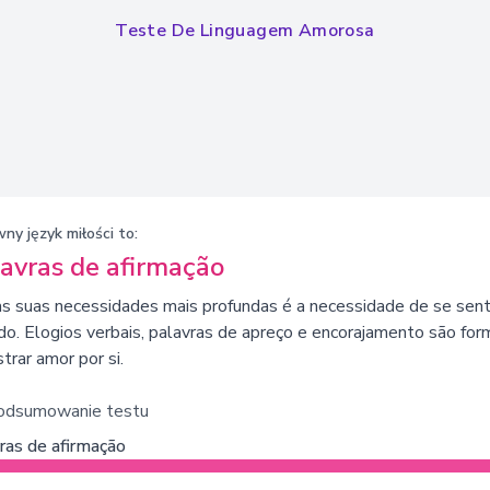
Teste De Linguagem Amorosa
ny język miłości to:
avras de afirmação
 suas necessidades mais profundas é a necessidade de se sent
do. Elogios verbais, palavras de apreço e encorajamento são fo
rar amor por si.
odsumowanie testu
ras de afirmação