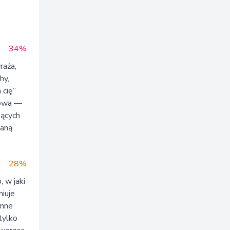
34%
raża,
hy,
 cię”
łowa —
zących
ianą
28%
 w jaki
niuje
inne
tylko