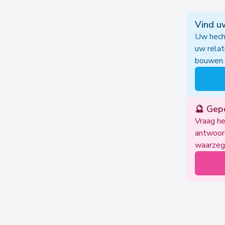
Vind uw
Uw hecht
uw relat
bouwen.
🔮 Gep
Vraag he
antwoord
waarzeg