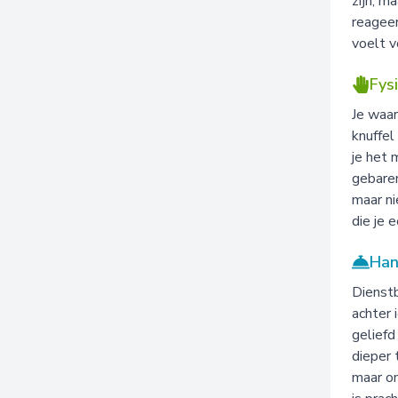
zijn, m
reageer
voelt v
Fys
Je waar
knuffel
je het 
gebaren
maar ni
die je 
Han
Dienstb
achter 
geliefd
dieper 
maar om