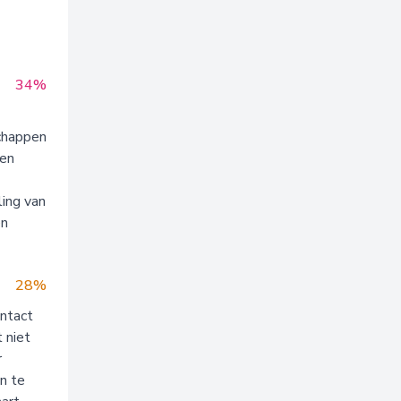
34%
schappen
een
ling van
en
28%
ontact
 niet
r
n te