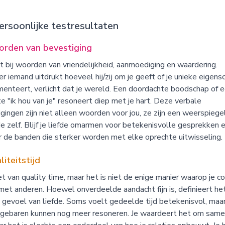
rsoonlijke testresultaten
rden van bevestiging
jt bij woorden van vriendelijkheid, aanmoediging en waardering.
 iemand uitdrukt hoeveel hij/zij om je geeft of je unieke eigen
enteert, verlicht dat je wereld. Een doordachte boodschap of 
e "ik hou van je" resoneert diep met je hart. Deze verbale
gingen zijn niet alleen woorden voor jou, ze zijn een weerspiege
de zelf. Blijf je liefde omarmen voor betekenisvolle gesprekken 
 de banden die sterker worden met elke oprechte uitwisseling.
iteitstijd
et van quality time, maar het is niet de enige manier waarop je c
et anderen. Hoewel onverdeelde aandacht fijn is, definieert het
je gevoel van liefde. Soms voelt gedeelde tijd betekenisvol, maa
 gebaren kunnen nog meer resoneren. Je waardeert het om same