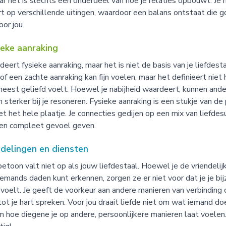
aar het is slechts een onderdeel van hoe je relaties opbouwt. Je 
t op verschillende uitingen, waardoor een balans ontstaat die 
oor jou.
ieke aanraking
deert fysieke aanraking, maar het is niet de basis van je liefdest
 of een zachte aanraking kan fijn voelen, maar het definieert niet 
meest geliefd voelt. Hoewel je nabijheid waardeert, kunnen and
 sterker bij je resoneren. Fysieke aanraking is een stukje van de
et het hele plaatje. Je connecties gedijen op een mix van liefdes
een compleet gevoel geven.
delingen en diensten
etoon valt niet op als jouw liefdestaal. Hoewel je de vriendelij
iemands daden kunt erkennen, zorgen ze er niet voor dat je je bi
 voelt. Je geeft de voorkeur aan andere manieren van verbinding 
tot je hart spreken. Voor jou draait liefde niet om wat iemand do
 hoe diegene je op andere, persoonlijkere manieren laat voelen