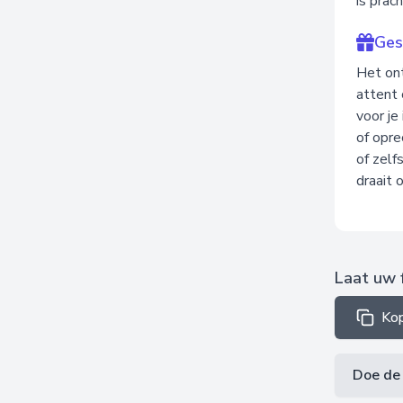
is prach
Ges
Het ont
attent 
voor je
of opre
of zelf
draait 
Laat uw 
Kop
Doe de