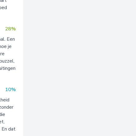
hart
goed
28%
aal. Een
hoe je
ere
 puzzel,
uitingen
10%
kheid
jzonder
die
et,
. En dat