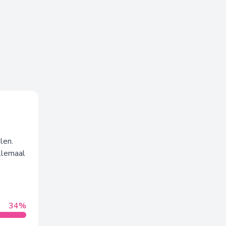
len.
llemaal
34%