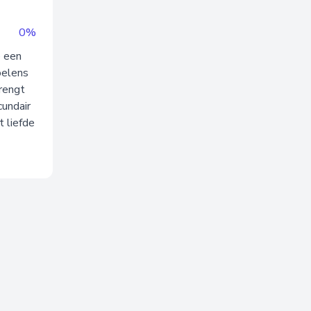
0%
e een
oelens
brengt
undair
 liefde