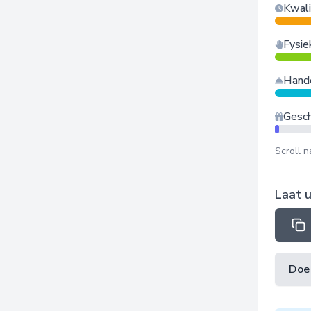
Kwali
Fysie
Hande
Gesc
Scroll 
Laat u
Doe