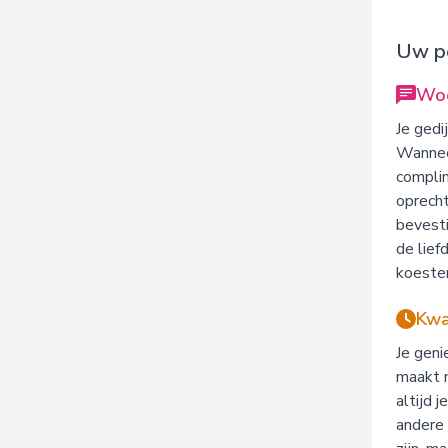
Uw pe
Woo
Je gedi
Wanneer
complim
oprecht
bevesti
de lief
koester
Kwal
Je geni
maakt m
altijd 
andere