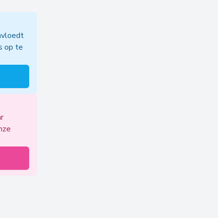
nvloedt
s op te
ar
onze