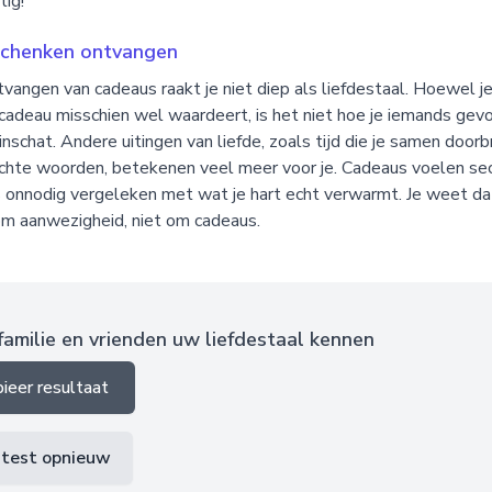
tig!
chenken ontvangen
vangen van cadeaus raakt je niet diep als liefdestaal. Hoewel j
cadeau misschien wel waardeert, is het niet hoe je iemands gev
 inschat. Andere uitingen van liefde, zoals tijd die je samen door
chte woorden, betekenen veel meer voor je. Cadeaus voelen sec
s onnodig vergeleken met wat je hart echt verwarmt. Je weet dat
om aanwezigheid, niet om cadeaus.
familie en vrienden uw liefdestaal kennen
ieer resultaat
 test opnieuw