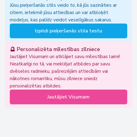
Jūsu pieķeršanās stils veido to, kā jūs sazināties ar
citiem, ietekmē jūsu attiecības un var atbloķēt
modeļus, kas palīdz veidot veselīgākus sakarus.
Izpildi pieķeršanās stila testu
🔮 Personalizēta mīlestības zīlniece
Jautājiet Visumam un atklājiet savu mīlestības laimi!
Neatkarīgi no tā, vai meklējat atbildes par savu
dvēseles radinieku, pašreizējām attiecībām vai
nākotnes romantiku, mūsu zīlniece sniedz
personalizētas atbildes.
Jautājiet Visumam