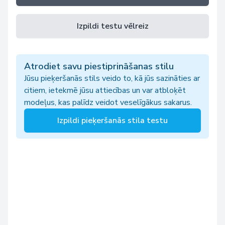
Izpildi testu vēlreiz
Atrodiet savu piestiprināšanas stilu
Jūsu pieķeršanās stils veido to, kā jūs sazināties ar
citiem, ietekmē jūsu attiecības un var atbloķēt
modeļus, kas palīdz veidot veselīgākus sakarus.
Izpildi pieķeršanās stila testu