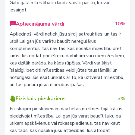
Galu galā mīlestība ir daudz vairāk par to, ko var
iesaiņot.
Apliecinājuma vārdi
10%
Apliecinoši vārdi neliek jūsu sirdij satraukties, un tas ir
labi! Lai gan jūs varētu baudīt neregulārus
komplimentus, tas nav tas, kas nosaka mīlestību pret
jums. Jūs dodat priekšroku darbībām vai citiem žestiem,
kas dziļāk parāda, ka kāds rūpējas. Vārdi var šķist
īslaicīgi, bet citi mīlestības veidi jūtas taustāmāki un
noturīgāki. Jūs esat unikāls ar to, kā uztverat mīlestību,
un tas padara jūsu attiecības īpašas.
Fiziskais pieskāriens
3%
Fiziskajam pieskārienam nav lielas nozīmes tajā, kā jūs
piedzīvojat mīlestību. Lai gan jūs varat baudīt laiku pa
laikam apskāvienus vai rokasspiedienus, tas nav kaut
kas tāds, kas nosaka jūsu attiecības. Jūs atrodat