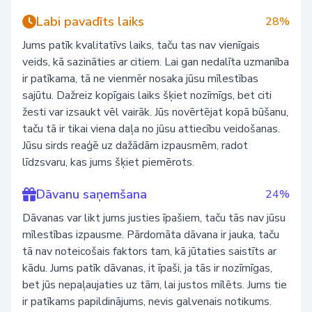
Labi pavadīts laiks
28%
Jums patīk kvalitatīvs laiks, taču tas nav vienīgais
veids, kā sazināties ar citiem. Lai gan nedalīta uzmanība
ir patīkama, tā ne vienmēr nosaka jūsu mīlestības
sajūtu. Dažreiz kopīgais laiks šķiet nozīmīgs, bet citi
žesti var izsaukt vēl vairāk. Jūs novērtējat kopā būšanu,
taču tā ir tikai viena daļa no jūsu attiecību veidošanas.
Jūsu sirds reaģē uz dažādām izpausmēm, radot
līdzsvaru, kas jums šķiet piemērots.
Dāvanu saņemšana
24%
Dāvanas var likt jums justies īpašiem, taču tās nav jūsu
mīlestības izpausme. Pārdomāta dāvana ir jauka, taču
tā nav noteicošais faktors tam, kā jūtaties saistīts ar
kādu. Jums patīk dāvanas, it īpaši, ja tās ir nozīmīgas,
bet jūs nepaļaujaties uz tām, lai justos mīlēts. Jums tie
ir patīkams papildinājums, nevis galvenais notikums.