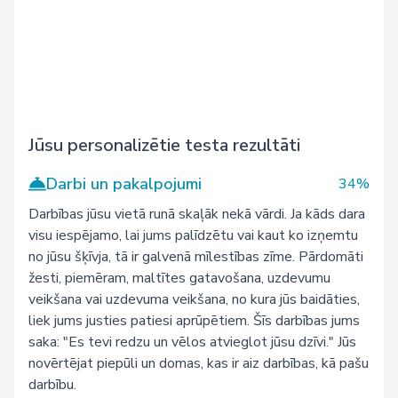
Jūsu personalizētie testa rezultāti
Darbi un pakalpojumi
34%
Darbības jūsu vietā runā skaļāk nekā vārdi. Ja kāds dara
visu iespējamo, lai jums palīdzētu vai kaut ko izņemtu
no jūsu šķīvja, tā ir galvenā mīlestības zīme. Pārdomāti
žesti, piemēram, maltītes gatavošana, uzdevumu
veikšana vai uzdevuma veikšana, no kura jūs baidāties,
liek jums justies patiesi aprūpētiem. Šīs darbības jums
saka: "Es tevi redzu un vēlos atvieglot jūsu dzīvi." Jūs
novērtējat piepūli un domas, kas ir aiz darbības, kā pašu
darbību.