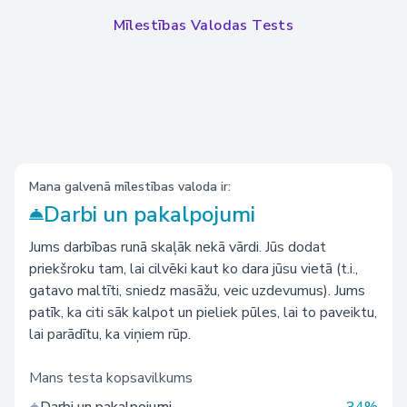
Mīlestības Valodas Tests
Mana galvenā mīlestības valoda ir:
Darbi un pakalpojumi
Jums darbības runā skaļāk nekā vārdi. Jūs dodat
priekšroku tam, lai cilvēki kaut ko dara jūsu vietā (t.i.,
gatavo maltīti, sniedz masāžu, veic uzdevumus). Jums
patīk, ka citi sāk kalpot un pieliek pūles, lai to paveiktu,
lai parādītu, ka viņiem rūp.
Mans testa kopsavilkums