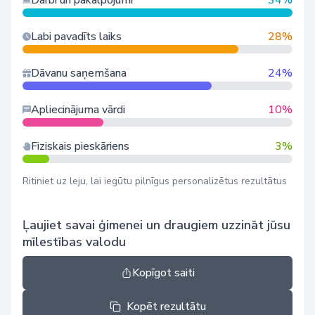
Darbi un pakalpojumi
34%
Labi pavadīts laiks
28%
Dāvanu saņemšana
24%
Apliecinājuma vārdi
10%
Fiziskais pieskāriens
3%
Ritiniet uz leju, lai iegūtu pilnīgus personalizētus rezultātus
Ļaujiet savai ģimenei un draugiem uzzināt jūsu
mīlestības valodu
Kopīgot saiti
Kopēt rezultātu