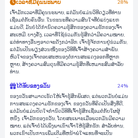
ເວລາທີ່ມີຄຸນນະພາບ
28%
ເຈົ້າມັກເວລາທີ່ມີຄຸນນະພາບ, ແຕ່ມັນບໍ່ແມ່ນວິທີດຽວທີ່ທ່ານ
ເຊື່ອມຕໍ່ກັບຄົນອື່ນ. ໃນຂະນະທີ່ຄວາມສົນໃຈທີ່ບໍ່ແບ່ງແຍກ
ແມ່ນດີ, ມັນບໍ່ໄດ້ກໍານົດຄວາມຮູ້ສຶກຂອງຄວາມຮັກຂອງເຈົ້າ
ສະເຫມີ. ບາງຄັ້ງ, ເວລາທີ່ໃຊ້ຮ່ວມກັນຮູ້ສຶກວ່າມີຄວາມໝາຍ,
ແຕ່ທ່າທາງອື່ນໆອາດຈະດັງກວ່າອີກ. ເຈົ້າຮູ້ຈັກການຢູ່ຮ່ວມກັນ,
ແຕ່ມັນເປັນພຽງສ່ວນໜຶ່ງຂອງວິທີທີ່ເຈົ້າສ້າງຄວາມສໍາພັນ.
ຫົວໃຈຂອງເຈົ້າຕອບສະຫນອງຕໍ່ການສະແດງອອກທີ່ຫຼາກ
ຫຼາຍ, ສ້າງຄວາມສົມດຸນທີ່ມີຄວາມຮູ້ສຶກທີ່ເຫມາະສົມສໍາລັບ
ທ່ານ.
ໄດ້ຮັບຂອງຂວັນ
24%
ຂອງຂວັນສາມາດເຮັດໃຫ້ເຈົ້າຮູ້ສຶກພິເສດ, ແຕ່ພວກມັນບໍ່ແມ່ນ
ການສະແດງຄວາມຮັກຂອງເຈົ້າ. ຂອງຂວັນທີ່ຄິດເປັນສິ່ງທີ່ດີ,
ແຕ່ມັນບໍ່ແມ່ນປັດໃຈກໍານົດວິທີທີ່ເຈົ້າຮູ້ສຶກເຊື່ອມຕໍ່ກັບໃຜຜູ້
ຫນຶ່ງ. ເຈົ້າມັກຂອງຂວັນ, ໂດຍສະເພາະເມື່ອພວກມັນມີຄວາມ
ໝາຍ, ແຕ່ເຈົ້າບໍ່ໄດ້ເພິ່ງພາເຂົາເຈົ້າໃຫ້ຮູ້ສຶກຮັກ. ສໍາລັບທ່ານ,
ພວກເຂົາເປັນການເພີ່ມເຕີມທີ່ຫນ້າພໍໃຈແທນທີ່ຈະເປັນ