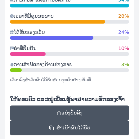
ການກະທໍາແລະການບໍລິການ
34%
ເວລາທີ່ມີຄຸນນະພາບ
28%
ໄດ້ຮັບຂອງຂວັນ
24%
ຄໍາທີ່ຢືນຢັນ
10%
ການສໍາພັດທາງດ້ານຮ່າງກາຍ
3%
ເລື່ອນລົງສໍາລັບຜົນໄດ້ຮັບສ່ວນບຸກຄົນຢ່າງເຕັມທີ່
ໃຫ້ຄອບຄົວ ແລະໝູ່ເພື່ອນຮູ້ພາສາຄວາມຮັກຂອງເຈົ້າ
ແບ່ງປັນລິ້ງ
ສຳເນົາຜົນໄດ້ຮັບ