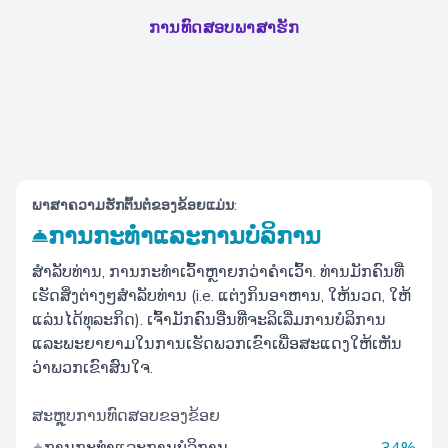
ການທົດສອບພາສາຮັກ
ພາສາຄວາມຮັກຕົ້ນຕໍຂອງຂ້ອຍແມ່ນ:
ການກະທໍາແລະການບໍລິການ
ສໍາລັບທ່ານ, ການກະທໍາເວົ້າຫຼາຍກວ່າຄໍາເວົ້າ. ທ່ານມັກຄົນທີ່
ເຮັດສິ່ງຕ່າງໆສໍາລັບທ່ານ (i.e. ແຕ່ງກິນອາຫານ, ໃຫ້ນວດ, ໃຫ້
ແລ່ນໄດ້ທຸລະກິດ). ເຈົ້າມັກຄົນອື່ນທີ່ຈະລິເລີ່ມການບໍລິການ
ແລະພະຍາຍາມໃນການເຮັດພວກເຂົາເພື່ອສະແດງໃຫ້ເຫັນ
ວ່າພວກເຂົາສົນໃຈ.
ສະຫຼຸບການທົດສອບຂອງຂ້ອຍ