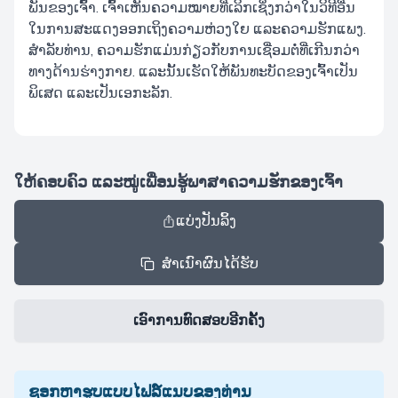
ພັນຂອງເຈົ້າ. ເຈົ້າເຫັນຄວາມໝາຍທີ່ເລິກເຊິ່ງກວ່າໃນວິທີອື່ນ
ໃນການສະແດງອອກເຖິງຄວາມຫ່ວງໃຍ ແລະຄວາມຮັກແພງ.
ສໍາລັບທ່ານ, ຄວາມຮັກແມ່ນກ່ຽວກັບການເຊື່ອມຕໍ່ທີ່ເກີນກວ່າ
ທາງດ້ານຮ່າງກາຍ. ແລະນັ້ນເຮັດໃຫ້ພັນທະບັດຂອງເຈົ້າເປັນ
ພິເສດ ແລະເປັນເອກະລັກ.
ໃຫ້ຄອບຄົວ ແລະໝູ່ເພື່ອນຮູ້ພາສາຄວາມຮັກຂອງເຈົ້າ
ແບ່ງປັນລິ້ງ
ສຳເນົາຜົນໄດ້ຮັບ
ເອົາການທົດສອບອີກຄັ້ງ
ຊອກຫາຮູບແບບໄຟລ໌ແນບຂອງທ່ານ