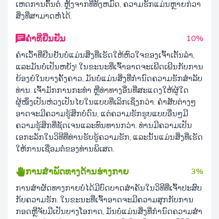
ເຫດການຕົ້ນຕໍ. ຫຼັງຈາກທີ່ທັງຫມົດ, ຄວາມຮັກແມ່ນຫຼາຍກ່ວາ
ສິ່ງທີ່ສາມາດຫໍ່ໄດ້.
ຄໍາທີ່ຢືນຢັນ
10%
ຄໍາເວົ້າທີ່ຢືນຢັນບໍ່ແມ່ນສິ່ງທີ່ເຮັດໃຫ້ຫົວໃຈຂອງເຈົ້າເຕັ້ນລໍາ,
ແລະມັນບໍ່ເປັນຫຍັງ! ໃນຂະນະທີ່ເຈົ້າອາດຈະເພີດເພີນກັບການ
ຍ້ອງຍໍໃນບາງຄັ້ງຄາວ, ມັນບໍ່ແມ່ນສິ່ງທີ່ກໍານົດຄວາມຮັກສໍາລັບ
ທ່ານ. ເຈົ້າມັກການກະທຳ ຫຼືທ່າທາງອື່ນທີ່ສະແດງໃຫ້ຜູ້ໃດ
ຜູ້ໜຶ່ງເປັນຫ່ວງເປັນໄຍໃນແບບທີ່ເລິກເຊິ່ງກວ່າ. ຄໍາສັບຕ່າງໆ
ອາດຈະມີຄວາມຮູ້ສຶກບໍ່ດົນ, ແຕ່ຄວາມຮັກຮູບແບບອື່ນໆມີ
ຄວາມຮູ້ສຶກທີ່ຊັດເຈນແລະທົນທານກວ່າ. ທ່ານມີຄວາມເປັນ
ເອກະລັກໃນວິທີທີ່ທ່ານຮັບຮູ້ຄວາມຮັກ, ແລະນັ້ນແມ່ນສິ່ງທີ່ເຮັດ
ໃຫ້ການເຊື່ອມຕໍ່ຂອງທ່ານພິເສດ.
ການສໍາພັດທາງດ້ານຮ່າງກາຍ
3%
ການສໍາຜັດທາງກາຍບໍ່ໄດ້ມີບົດບາດສໍາຄັນໃນວິທີທີ່ເຈົ້າປະສົບ
ກັບຄວາມຮັກ. ໃນຂະນະທີ່ເຈົ້າອາດຈະມີຄວາມສຸກກັບການ
ກອດຫຼືຈັບມືເປັນບາງໂອກາດ, ມັນບໍ່ແມ່ນສິ່ງທີ່ກໍານົດຄວາມສໍາ