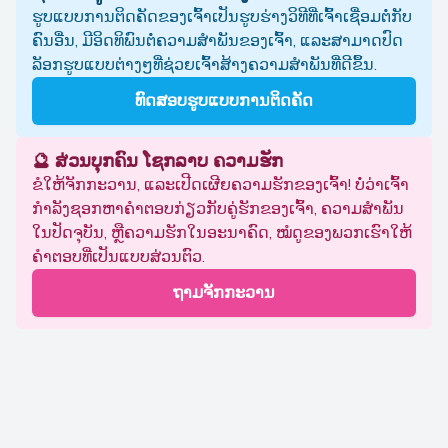
ຮູບແບບການຕິດຄັດຂອງເຈົ້າເປັນຮູບຮ່າງວິທີທີ່ເຈົ້າເຊື່ອມຕໍ່ກັບ
ຄົນອື່ນ, ມີອິດທິພົນຕໍ່ຄວາມສໍາພັນຂອງເຈົ້າ, ແລະສາມາດປົດ
ລັອກຮູບແບບຕ່າງໆທີ່ຊ່ວຍເຈົ້າສ້າງຄວາມສໍາພັນທີ່ດີຂຶ້ນ.
ທົດສອບຮູບແບບການຕິດຄັດ
🔮 ສ່ວນບຸກຄົນ ໂຊກລາບ ຄວາມຮັກ
ຂໍໃຫ້ຈັກກະວານ, ແລະເປີດເຜີຍຄວາມຮັກຂອງເຈົ້າ! ບໍ່ວ່າເຈົ້າ
ກຳລັງຊອກຫາຄຳຕອບກ່ຽວກັບຄູ່ຮັກຂອງເຈົ້າ, ຄວາມສຳພັນ
ໃນປັດຈຸບັນ, ຫຼືຄວາມຮັກໃນອະນາຄົດ, ໝໍດູຂອງພວກເຮົາໃຫ້
ຄຳຕອບທີ່ເປັນແບບສ່ວນຕົວ.
ຖາມຈັກກະວານ