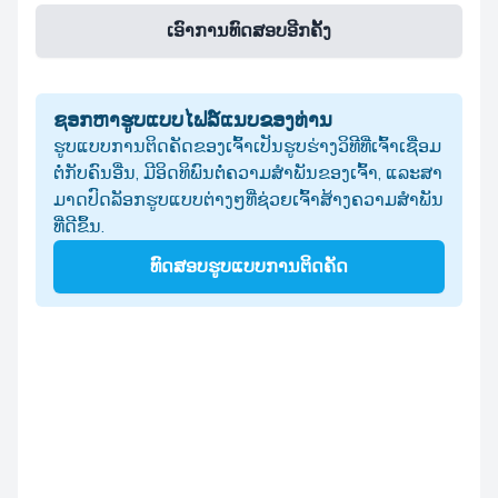
ເອົາການທົດສອບອີກຄັ້ງ
ຊອກຫາຮູບແບບໄຟລ໌ແນບຂອງທ່ານ
ຮູບແບບການຕິດຄັດຂອງເຈົ້າເປັນຮູບຮ່າງວິທີທີ່ເຈົ້າເຊື່ອມ
ຕໍ່ກັບຄົນອື່ນ, ມີອິດທິພົນຕໍ່ຄວາມສໍາພັນຂອງເຈົ້າ, ແລະສາ
ມາດປົດລັອກຮູບແບບຕ່າງໆທີ່ຊ່ວຍເຈົ້າສ້າງຄວາມສໍາພັນ
ທີ່ດີຂຶ້ນ.
ທົດສອບຮູບແບບການຕິດຄັດ