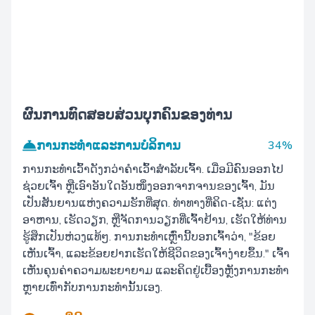
ຜົນການທົດສອບສ່ວນບຸກຄົນຂອງທ່ານ
ການກະທໍາແລະການບໍລິການ
34%
ການກະທຳເວົ້າດັງກວ່າຄຳເວົ້າສຳລັບເຈົ້າ. ເມື່ອມີຄົນອອກໄປ
ຊ່ວຍເຈົ້າ ຫຼືເອົາອັນໃດອັນໜຶ່ງອອກຈາກຈານຂອງເຈົ້າ, ມັນ
ເປັນສັນຍານແຫ່ງຄວາມຮັກທີ່ສຸດ. ທ່າທາງທີ່ຄິດ-ເຊັ່ນ: ແຕ່ງ
ອາຫານ, ເຮັດວຽກ, ຫຼືຈັດການວຽກທີ່ເຈົ້າຢ້ານ, ເຮັດໃຫ້ທ່ານ
ຮູ້ສຶກເປັນຫ່ວງແທ້ໆ. ການກະທໍາເຫຼົ່ານີ້ບອກເຈົ້າວ່າ, "ຂ້ອຍ
ເຫັນເຈົ້າ, ແລະຂ້ອຍຢາກເຮັດໃຫ້ຊີວິດຂອງເຈົ້າງ່າຍຂຶ້ນ." ເຈົ້າ
ເຫັນຄຸນຄ່າຄວາມພະຍາຍາມ ແລະຄິດຢູ່ເບື້ອງຫຼັງການກະທຳ
ຫຼາຍເທົ່າກັບການກະທຳນັ້ນເອງ.