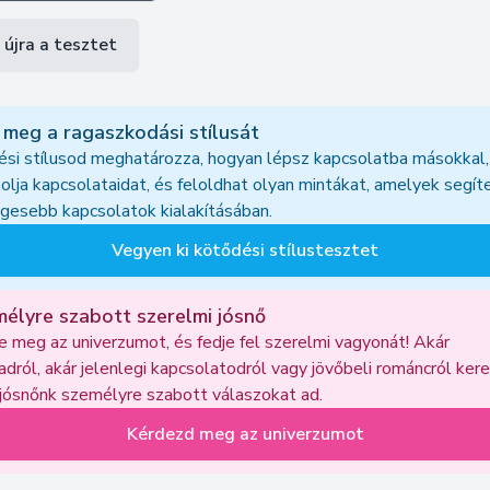
 újra a tesztet
 meg a ragaszkodási stílusát
si stílusod meghatározza, hogyan lépsz kapcsolatba másokkal,
olja kapcsolataidat, és feloldhat olyan mintákat, amelyek segít
gesebb kapcsolatok kialakításában.
Vegyen ki kötődési stílustesztet
mélyre szabott szerelmi jósnő
 meg az univerzumot, és fedje fel szerelmi vagyonát! Akár
sadról, akár jelenlegi kapcsolatodról vagy jövőbeli románcról ker
 jósnőnk személyre szabott válaszokat ad.
Kérdezd meg az univerzumot