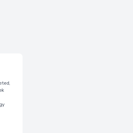
eted,
ek
gy