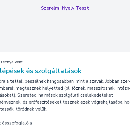
Szerelmi Nyelv Teszt
etetnyelvem:
lépések és szolgáltatások
a a tettek beszélnek hangosabban, mint a szavak. Jobban szer
mberek megtesznek helyetted (pl. főznek, masszíroznak, intézn
ásokat). Szereted, ha mások szolgálati cselekedeteket
ényeznek, és erőfeszítéseket tesznek ezek végrehajtásába, ho
assák, törődnek velük.
 összefoglalója