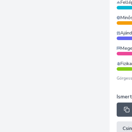
Fellé
Minős
Ajánd
Meger
Fizika
Görgess
Ismert
Csin