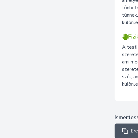
amelye
tűnhet
tűnnek.
különle
Fizi
A testi
szerete
ami meg
szerete
szól, a
különl
Ismertes
Er