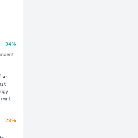
34%
mindent
ése,
azt
púgy
 mint
28%