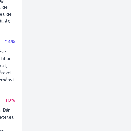
ig
, de
et, de
l, és
24%
ése.
abban,
kat,
érezd
seményt.
.
10%
! Bár
etetet.