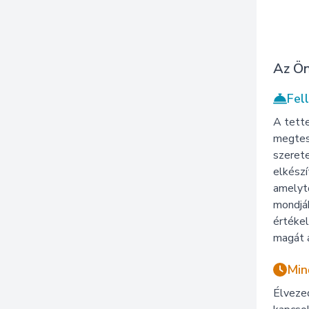
Az Ön
Fel
A tette
megtesz
szerete
elkészí
amelytő
mondják
értéke
magát 
Min
Élvezed