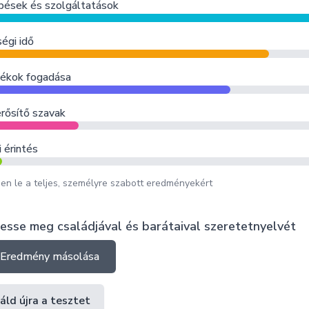
pések és szolgáltatások
égi idő
ékok fogadása
ősítő szavak
i érintés
en le a teljes, személyre szabott eredményekért
esse meg családjával és barátaival szeretetnyelvét
Eredmény másolása
áld újra a tesztet