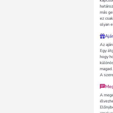
kapcsol
határoz
más ge
ez csak
olyan 
Ajá
Az aján
Egy át
hogy ho
különös
magad. 
A szere
Meg
A meger
élvezhe
Előnyb