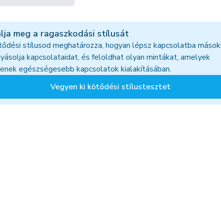
lja meg a ragaszkodási stílusát
tődési stílusod meghatározza, hogyan lépsz kapcsolatba mások
yásolja kapcsolataidat, és feloldhat olyan mintákat, amelyek
tenek egészségesebb kapcsolatok kialakításában.
Vegyen ki kötődési stílustesztet