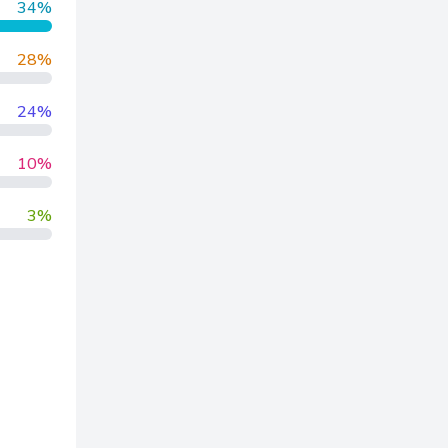
34%
28%
24%
10%
3%