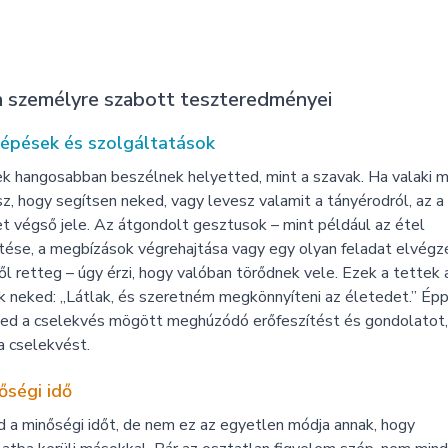
 személyre szabott teszteredményei
lépések és szolgáltatások
k hangosabban beszélnek helyetted, mint a szavak. Ha valaki 
, hogy segítsen neked, vagy levesz valamit a tányérodról, az a
t végső jele. Az átgondolt gesztusok – mint például az étel
tése, a megbízások végrehajtása vagy egy olyan feladat elvégz
l retteg – úgy érzi, hogy valóban törődnek vele. Ezek a tettek 
 neked: „Látlak, és szeretném megkönnyíteni az életedet.” Ép
led a cselekvés mögött meghúzódó erőfeszítést és gondolatot,
a cselekvést.
őségi idő
 a minőségi időt, de nem ez az egyetlen módja annak, hogy