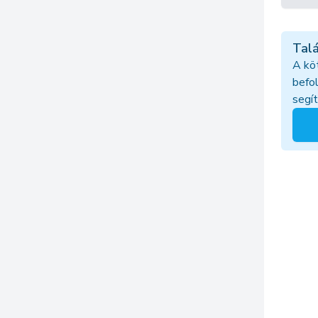
Talá
A kö
befol
segí