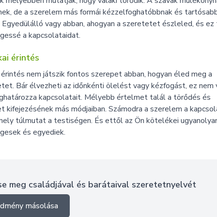
k mélyebben mutatják, hogy valaki törődik. A szavak múlékony
nek, de a szerelem más formái kézzelfoghatóbbnak és tartósab
 Egyedülálló vagy abban, ahogyan a szeretetet észleled, és ez 
gessé a kapcsolataidat.
kai érintés
 érintés nem játszik fontos szerepet abban, hogyan éled meg a
tet. Bár élvezheti az időnkénti ölelést vagy kézfogást, ez nem 
határozza kapcsolatait. Mélyebb értelmet talál a törődés és
t kifejezésének más módjaiban. Számodra a szerelem a kapcsol
mely túlmutat a testiségen. És ettől az Ön kötelékei ugyanolya
egesek és egyediek.
se meg családjával és barátaival szeretetnyelvét
edmény másolása