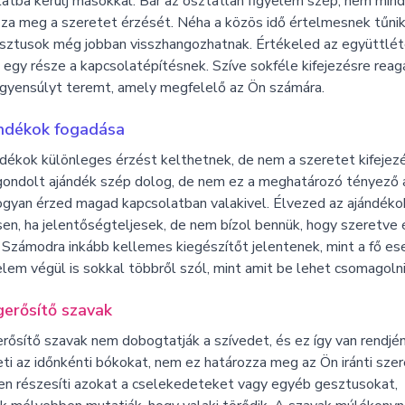
atba kerülj másokkal. Bár az osztatlan figyelem szép, nem mind
za meg a szeretet érzését. Néha a közös idő értelmesnek tűnik
sztusok még jobban visszhangozhatnak. Értékeled az együttlét
 egy része a kapcsolatépítésnek. Szíve sokféle kifejezésre reagá
egyensúlyt teremt, amely megfelelő az Ön számára.
ndékok fogadása
dékok különleges érzést kelthetnek, de nem a szeretet kifejez
gondolt ajándék szép dolog, de nem ez a meghatározó tényező 
gyan érzed magad kapcsolatban valakivel. Élvezed az ajándéko
en, ha jelentőségteljesek, de nem bízol bennük, hogy szeretve 
Számodra inkább kellemes kiegészítőt jelentenek, mint a fő e
lem végül is sokkal többről szól, mint amit be lehet csomagolni
erősítő szavak
ősítő szavak nem dobogtatják a szívedet, és ez így van rendjén
ti az időnkénti bókokat, nem ez határozza meg az Ön iránti szer
en részesíti azokat a cselekedeteket vagy egyéb gesztusokat,