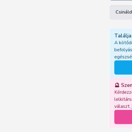
Csináld
Találja
A kötődé
befolyás
egészsé
🔮 Sze
Kérdezze
lelkitár
választ,