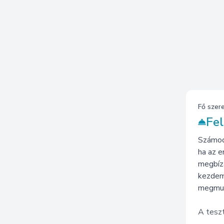
Fő szer
Fel
Számodr
ha az e
megbíz
kezdem
megmut
A teszt