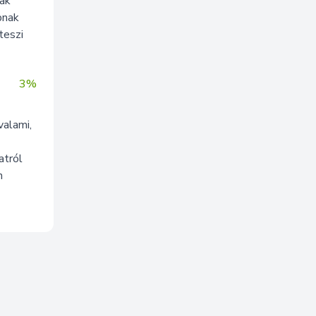
nak
bnak
teszi
3%
valami,
atról
n