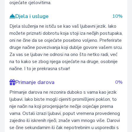
osjećate cjelovitima.
Djela i usluge
10%
Djela služenja ne ističu se kao vaš ljubavni jezik. Iako
možete priznati dobrotu koja stoji iza nečijih postupaka,
oni ne čine da se osjećate posebno voljeno. Preferirate
druge načine povezivanja koji dublje govore vašem srcu.
Za vas se ljubav ne odnosi na ono što netko radi, već
na to kako se zbog njega osjećate na druge, osobnije
načine. I to je prekrasna stvar!
Primanje darova
0%
Primanje darova ne rezonira duboko s vama kao jezik
ljubavi. Iako biste mogli cijeniti promišljeni poklon, to
nije način na koji procjenjujete nečije osjećaje prema
vama. Ostali izrazi ljubavi, poput vremena provedenog
zajedno ili iskrenih riječi, znače vam mnogo više. Darovi
se čine sekundarnim ili čak nepotrebnim u usporedbi s