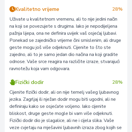
Kvalitetno vrijeme
28%
Uživate u kvalitetnom vremenu, ali to nije jedini način
na koji se povezujete s drugima. Iako je nepodijeljena
pažnja lijepa, ona ne definira uvijek vaš osjećaj ljubavi.
Ponekad se zajedničko vrijeme čini smislenim, ali druge
geste mogu još više odjeknuti. Cijenite to što ste
zajedno, ali to je samo jedan dio načina na koji gradite
odnose. Vaše srce reagira na različite izraze, stvarajući
ravnotežu koja vam odgovara.
Fizički dodir
28%
Cijenite fizički dodir, ali on nije temelj vašeg ljubavnog
jezika. Zagrljaj ili nježan dodir mogu biti ugodni, ali ne
definiraju kako se osjećate voljeno. Iako cijenite
bliskost, druge geste mogle bi vam više odjeknuti.
Fizički dodir dio je slagalice, ali ne i cijela slika. Vaše
veze cvjetaju na mješavini ljubavnih izraza zbog kojih se